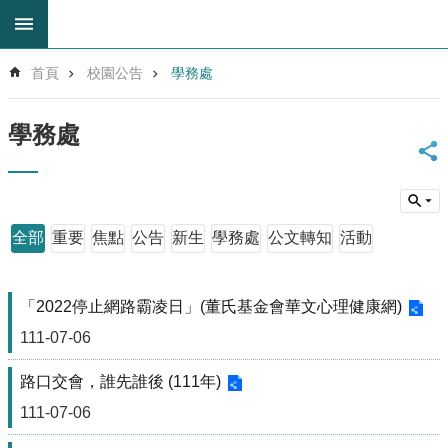
跳到主要內容區塊
進
首頁
校園公告
學務處
階
搜
尋
學務處
回
首
頁
網
全部
重要
焦點
公告
新生
學務處
公文轉知
活動
站
導
覽
「2022停止網路霸凌日」(董氏基金會華文心理健康網)
雲
111-07-06
林
縣
教
路口交會，誰先誰後 (111年)
育
111-07-06
網