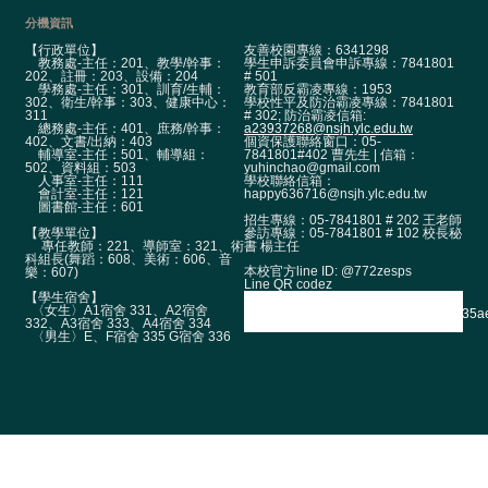
宣
分機資訊
告
【行政單位】
友善校園專線：6341298
隱
教務處-主任：201、教學/幹事：
學生申訴委員會申訴專線：7841801
202、註冊：203、設備：204
# 501
私
學務處-主任：301、訓育/生輔：
教育部反霸凌專線：1953
權
302、衛生/幹事：303、健康中心：
學校性平及防治霸凌專線：7841801
311
# 302; 防治霸凌信箱:
宣
總務處-主任：401、庶務/幹事：
a23937268@nsjh.ylc.edu.tw
402、文書/出納：403
個資保護聯絡窗口：05-
告
輔導室-主任：501、輔導組：
7841801#402 曹先生 | 信箱：
502、資料組：503
yuhinchao@gmail.com
資
人事室-主任：111
學校聯絡信箱：
會計室-主任：121
happy636716@nsjh.ylc.edu.tw
訊
圖書館-主任：601
招生專線：05-7841801 # 202 王老師
安
【教學單位】
參訪專線：05-7841801 # 102 校長秘
全
專任教師：221、導師室：321、術
書 楊主任
科組長(舞蹈：608、美術：606、音
政
本校官方line ID: @772zesps
樂：607)
Line QR codez
策
【學生宿舍】
〈女生〉A1宿舍 331、A2宿舍
校
332、A3宿舍 333、A4宿舍 334
〈男生〉E、F宿舍 335 G宿舍 336
網
登
入
平
台