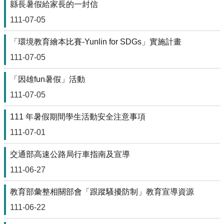
校
縣長暑假給家長的一封信
網
111-07-05
登
入
「環境教育繪本比賽-Yunlin for SDGs」實施計畫
平
台
111-07-05
校
「因雄fun暑假」活動
園
公
111-07-05
告
111 年暑假期間學生活動安全注意事項
主
111-07-01
選
單
交通部高速公路局行車指南及宣導
認
111-06-27
識
本
教育部彙整相關部會「跟蹤騷擾防制」教育宣導資源
校
111-06-22
行