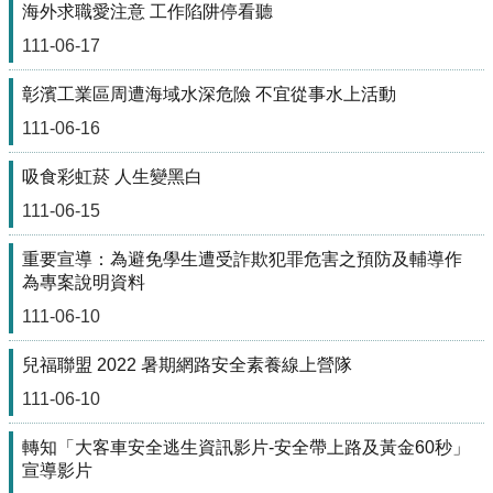
政
海外求職愛注意 工作陷阱停看聽
單
111-06-17
位
學
彰濱工業區周遭海域水深危險 不宜從事水上活動
術
111-06-16
單
位
吸食彩虹菸 人生變黑白
辦
111-06-15
學
成
重要宣導：為避免學生遭受詐欺犯罪危害之預防及輔導作
果
為專案說明資料
生
111-06-10
涯
輔
兒福聯盟 2022 暑期網路安全素養線上營隊
導
111-06-10
招
生
轉知「大客車安全逃生資訊影片-安全帶上路及黃金60秒」
資
宣導影片
訊