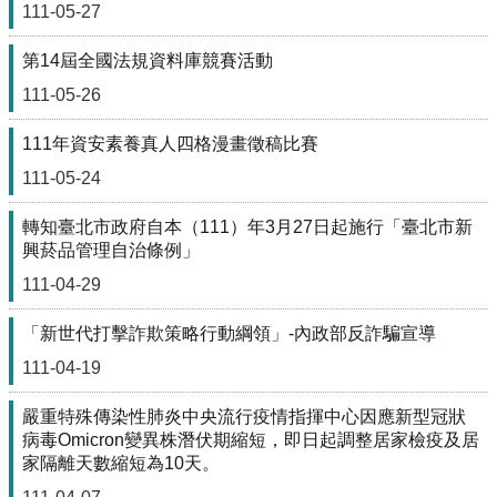
111-05-27
雲
第14屆全國法規資料庫競賽活動
端
學
111-05-26
習
111年資安素養真人四格漫畫徵稿比賽
交
通
111-05-24
資
訊
轉知臺北市政府自本（111）年3月27日起施行「臺北市新
興菸品管理自治條例」
課
111-04-29
程
計
「新世代打擊詐欺策略行動綱領」-內政部反詐騙宣導
畫
111-04-19
英
語
嚴重特殊傳染性肺炎中央流行疫情指揮中心因應新型冠狀
口
病毒Omicron變異株潛伏期縮短，即日起調整居家檢疫及居
說
家隔離天數縮短為10天。
展
能