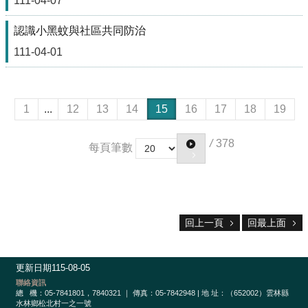
111-04-07
樂
學
認識小黑蚊與社區共同防治
專
111-04-01
區
音
樂、
1
...
12
13
14
15
16
17
18
19
美
術、
舞
/
378
每頁筆數
蹈
新
網
站
回上一頁
回最上面
網
站
資
料
更新日期
115-08-05
開
聯絡資訊
總
機：05-7841801，7840321 ｜ 傳真：05-7842948 | 地 址：（652002）雲林縣
放
水林鄉松北村一之一號