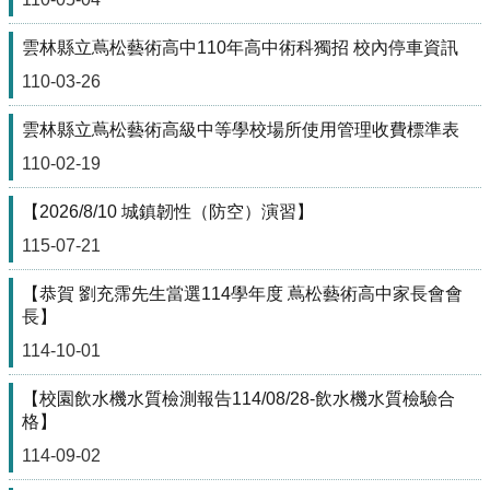
校
網
登
雲林縣立蔦松藝術高中110年高中術科獨招 校內停車資訊
入
110-03-26
平
台
雲林縣立蔦松藝術高級中等學校場所使用管理收費標準表
校
110-02-19
園
公
【2026/8/10 城鎮韌性（防空）演習】
告
115-07-21
主
選
【恭賀 劉充霈先生當選114學年度 蔦松藝術高中家長會會
單
長】
114-10-01
認
識
【校園飲水機水質檢測報告114/08/28-飲水機水質檢驗合
本
格】
校
114-09-02
行