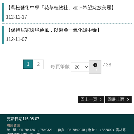
樂
【蔦松藝術中學「花草植物社」種下希望綻放美麗】
學
112-11-17
專
區
【保持居家環境通風，以避免一氧化碳中毒】
音
112-11-07
樂、
美
術、
舞
1
2
/
38
每頁筆數
蹈
新
網
站
網
回上一頁
回最上面
站
資
料
更新日期
115-08-07
開
聯絡資訊
放
總
機：05-7841801，7840321 ｜ 傳真：05-7842948 | 地 址：（652002）雲林縣