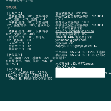
水林鄉松北村一之一號
宣
告
分機資訊
隱
【行政單位】
友善校園專線：6341298
教務處-主任：201、教學/幹事：
學生申訴委員會申訴專線：7841801
私
202、註冊：203、設備：204
# 501
學務處-主任：301、訓育/生輔：
教育部反霸凌專線：1953
權
302、衛生/幹事：303、健康中心：
學校性平及防治霸凌專線：7841801
宣
311
# 302; 防治霸凌信箱:
總務處-主任：401、庶務/幹事：
a23937268@nsjh.ylc.edu.tw
告
402、文書/出納：403
個資保護聯絡窗口：05-
輔導室-主任：501、輔導組：
7841801#402 曹先生 | 信箱：
資
502、資料組：503
yuhinchao@gmail.com
人事室-主任：111
學校聯絡信箱：
訊
會計室-主任：121
happy636716@nsjh.ylc.edu.tw
圖書館-主任：601
安
招生專線：05-7841801 # 202 王老師
【教學單位】
參訪專線：05-7841801 # 102 校長秘
全
專任教師：221、導師室：321、術
書 楊主任
科組長(舞蹈：608、美術：606、音
政
本校官方line ID: @772zesps
樂：607)
策
Line QR codez
【學生宿舍】
〈女生〉A1宿舍 331、A2宿舍
校
332、A3宿舍 333、A4宿舍 334
網
〈男生〉E、F宿舍 335 G宿舍 336
登
入
平
台