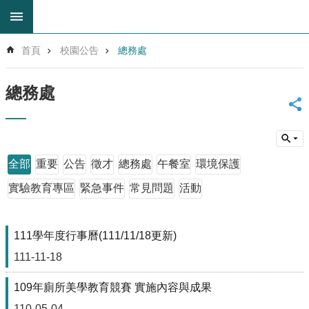
跳到主要內容區塊
進
首頁
校園公告
總務處
階
搜
尋
總務處
回
首
頁
網
全部
重要
公告
徵才
總務處
午餐室
環境保護
站
導
實驗教育專區
緊急事件
常見問題
活動
覽
雲
林
111學年度行事曆(111/11/18更新)
縣
111-11-18
教
育
109年廁所美學教育競賽 實施內容與成果
網
110-05-04