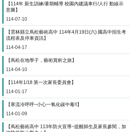
政
【114年 新生訓練/暑期輔導 校園內建議車行/人行 動線示
單
意圖】
位
114-07-10
學
術
【雲林縣立蔦松藝術高中 114年4月19日(六) 國高中招生考
單
流程表及停車資訊】
位
114-04-17
辦
學
【蔦松在地學子，藝術賞析之旅】
成
114-04-10
果
【114年1/18 第一次家長委員會】
生
涯
114-01-17
輔
導
【寒流冷呼呼~小心一氧化碳中毒!!】
招
114-01-09
生
資
【蔦松藝術高中 113年防火宣導~提醒師生及家長參閱，加
訊