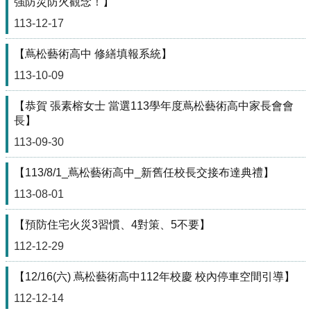
強防災防火觀念！】
113-12-17
雲
端
【蔦松藝術高中 修繕填報系統】
學
習
113-10-09
交
【恭賀 張素榕女士 當選113學年度蔦松藝術高中家長會會
通
長】
資
訊
113-09-30
課
【113/8/1_蔦松藝術高中_新舊任校長交接布達典禮】
程
113-08-01
計
畫
【預防住宅火災3習慣、4對策、5不要】
英
112-12-29
語
口
【12/16(六) 蔦松藝術高中112年校慶 校內停車空間引導】
說
展
112-12-14
能