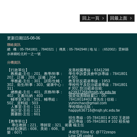
雲
端
回上一頁
回最上面
學
習
更新日期
115-08-06
交
聯絡資訊
通
總
機：05-7841801，7840321 ｜ 傳真：05-7842948 | 地 址：（652002）雲林縣
水林鄉松北村一之一號
資
訊
分機資訊
【行政單位】
友善校園專線：6341298
課
教務處-主任：201、教學/幹事：
學生申訴委員會申訴專線：7841801
202、註冊：203、設備：204
# 501
程
學務處-主任：301、訓育/生輔：
教育部反霸凌專線：1953
302、衛生/幹事：303、健康中心：
學校性平及防治霸凌專線：7841801
計
311
# 302; 防治霸凌信箱:
畫
總務處-主任：401、庶務/幹事：
a23937268@nsjh.ylc.edu.tw
402、文書/出納：403
個資保護聯絡窗口：05-
輔導室-主任：501、輔導組：
7841801#402 曹先生 | 信箱：
502、資料組：503
yuhinchao@gmail.com
英
人事室-主任：111
學校聯絡信箱：
語
會計室-主任：121
happy636716@nsjh.ylc.edu.tw
圖書館-主任：601
口
招生專線：05-7841801 # 202 王老師
【教學單位】
參訪專線：05-7841801 # 102 校長秘
說
專任教師：221、導師室：321、術
書 楊主任
科組長(舞蹈：608、美術：606、音
展
本校官方line ID: @772zesps
樂：607)
能
Line QR codez