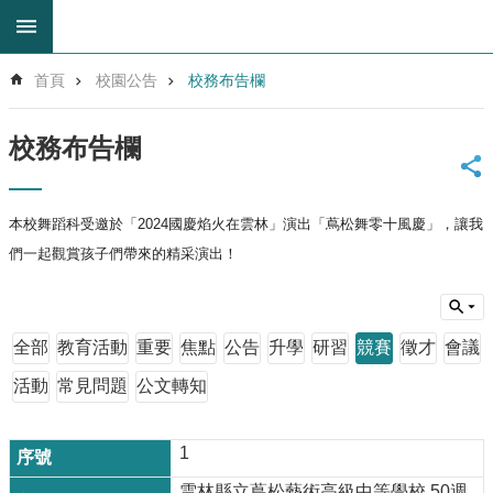
跳到主要內容區塊
進
首頁
校園公告
校務布告欄
階
搜
尋
校務布告欄
回
首
頁
本校舞蹈科受邀於「2024國慶焰火在雲林」演出「
蔦松舞零十風慶」，讓我
網
們一起觀賞
孩子們帶來的精采演出！
站
導
覽
全部
教育活動
重要
焦點
公告
升學
研習
競賽
徵才
會議
雲
林
活動
常見問題
公文轉知
縣
教
育
1
網
雲林縣立蔦松藝術高級中等學校 50週