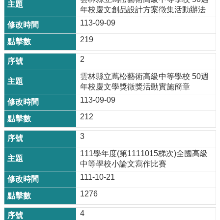
校
年校慶文創品設計方案徵集活動辦法
網
登
113-09-09
入
219
平
台
2
校
雲林縣立蔦松藝術高級中等學校 50週
園
年校慶文學獎徵獎活動實施簡章
公
113-09-09
告
212
主
選
3
單
111學年度(第1111015梯次)全國高級
認
中等學校小論文寫作比賽
識
111-10-21
本
校
1276
行
4