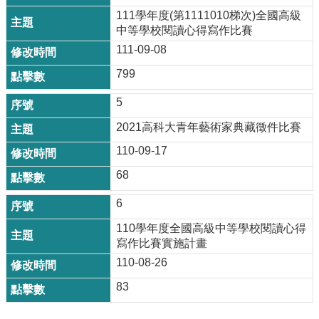
政
111學年度(第1111010梯次)全國高級
單
中等學校閱讀心得寫作比賽
位
111-09-08
學
術
799
單
5
位
2021高科大青年藝術家典藏徵件比賽
辦
學
110-09-17
成
果
68
生
6
涯
110學年度全國高級中等學校閱讀心得
輔
寫作比賽實施計畫
導
110-08-26
招
83
生
資
訊