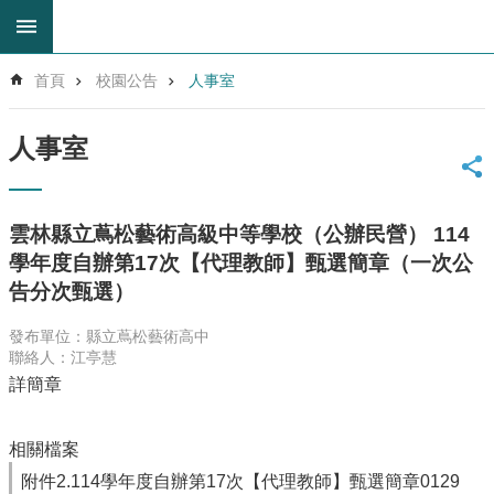
跳到主要內容區塊
進
首頁
校園公告
人事室
階
搜
尋
人事室
回
首
頁
雲林縣立蔦松藝術高級中等學校（公辦民營） 114
網
學年度自辦第17次【代理教師】甄選簡章（一次公
站
告分次甄選）
導
覽
發布單位：縣立蔦松藝術高中
雲
聯絡人：江亭慧
林
詳簡章
縣
教
育
相關檔案
網
附件2.114學年度自辦第17次【代理教師】甄選簡章0129