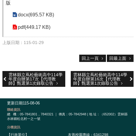
校
版
網
登
docx(695.57 KB)
入
平
pdf(449.17 KB)
台
上版日期：115-01-29
校
園
公
回上一頁
回最上面
告
雲林縣立蔦松藝術高中114學
雲林縣立蔦松藝術高中114學
主
年度自辦第17次【代理教
年度自辦第16次【代理教
選
師】甄選第1次錄取公告
師】甄選第1次錄取公告
單
認
更新日期
115-08-06
識
聯絡資訊
本
總
機：05-7841801，7840321 ｜ 傳真：05-7842948 | 地 址：（652002）雲林縣
校
水林鄉松北村一之一號
分機資訊
行
【行政單位】
友善校園專線：6341298