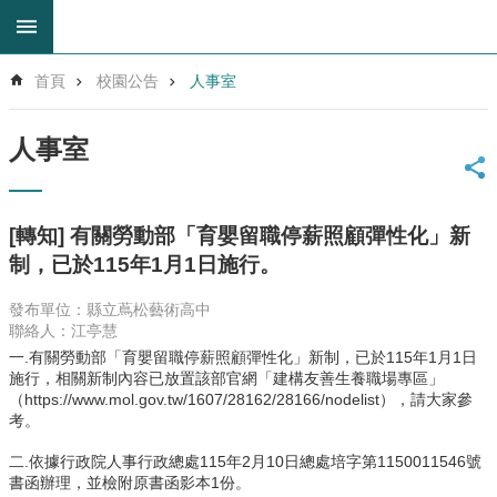
跳到主要內容區塊
進
首頁
校園公告
人事室
階
搜
尋
人事室
回
首
頁
[轉知] 有關勞動部「育嬰留職停薪照顧彈性化」新
網
制，已於115年1月1日施行。
站
導
發布單位：縣立蔦松藝術高中
覽
聯絡人：江亭慧
雲
一.有關勞動部「育嬰留職停薪照顧彈性化」新制，已於115年1月1日
林
施行，相關新制內容已放置該部官網「建構友善生養職場專區」
縣
（https://www.mol.gov.tw/1607/28162/28166/nodelist），請大家參
教
考。
育
二.依據行政院人事行政總處115年2月10日總處培字第1150011546號
網
書函辦理，並檢附原書函影本1份。