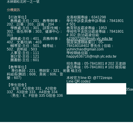
政
水林鄉松北村一之一號
單
分機資訊
位
【行政單位】
友善校園專線：6341298
教務處-主任：201、教學/幹事：
學生申訴委員會申訴專線：7841801
學
202、註冊：203、設備：204
# 501
學務處-主任：301、訓育/生輔：
教育部反霸凌專線：1953
術
302、衛生/幹事：303、健康中心：
學校性平及防治霸凌專線：7841801
311
# 302; 防治霸凌信箱:
單
總務處-主任：401、庶務/幹事：
a23937268@nsjh.ylc.edu.tw
位
402、文書/出納：403
個資保護聯絡窗口：05-
輔導室-主任：501、輔導組：
7841801#402 曹先生 | 信箱：
502、資料組：503
yuhinchao@gmail.com
人事室-主任：111
學校聯絡信箱：
辦
會計室-主任：121
happy636716@nsjh.ylc.edu.tw
學
圖書館-主任：601
招生專線：05-7841801 # 202 王老師
成
【教學單位】
參訪專線：05-7841801 # 102 校長秘
專任教師：221、導師室：321、術
書 楊主任
果
科組長(舞蹈：608、美術：606、音
本校官方line ID: @772zesps
樂：607)
Line QR codez
生
【學生宿舍】
〈女生〉A1宿舍 331、A2宿舍
涯
332、A3宿舍 333、A4宿舍 334
〈男生〉E、F宿舍 335 G宿舍 336
輔
導
招
生
資
訊