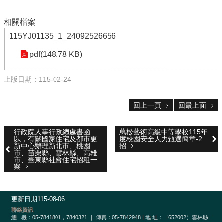
校
網
登
相關檔案
入
115YJ01135_1_24092526656
平
台
pdf(148.78 KB)
校
上版日期：115-02-24
園
公
告
回上一頁
回最上面
主
行政院人事行政總處書函
蔦松藝術高級中等學校115年
選
以，有關國家住宅及都市更
度校園安全人力甄選簡章-2
單
新中心辦理新北市、桃園
招
市、苗栗縣、雲林縣、高雄
市、臺東縣社會住宅招租一
認
案
識
本
校
更新日期
115-08-06
聯絡資訊
行
總
機：05-7841801，7840321 ｜ 傳真：05-7842948 | 地 址：（652002）雲林縣