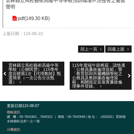
校
雲林縣立蔦松藝術高級中等學校預防職場不法侵害之書面
網
聲明
登
pdf(149.30 KB)
入
平
台
上版日期：115-06-22
校
回上一頁
回最上面
園
公
告
雲林縣立蔦松藝術高級中等
115年度端午節將屆，請恪遵
學校（公辦民營） 115學年
「公務員廉政倫理規範」暨
度自辦第1次【代理教師】甄
「教育部與所屬機關學校之
主
選簡章（一次公告分次甄
公務員及教師廉政倫理規
選
選）
範」相關規定並落實廉政倫
理事件登錄。
單
認
識
更新日期
115-08-07
本
聯絡資訊
校
總
機：05-7841801，7840321 ｜ 傳真：05-7842948 | 地 址：（652002）雲林縣
水林鄉松北村一之一號
行
分機資訊