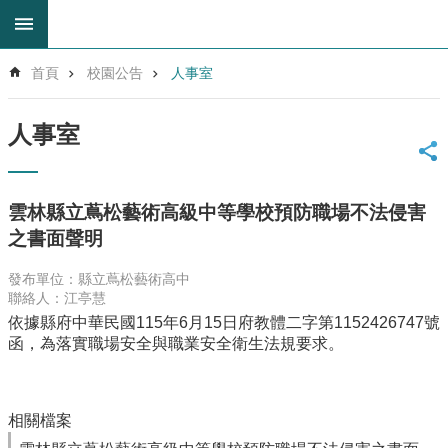
跳到主要內容區塊
進
首頁
校園公告
人事室
階
搜
尋
人事室
回
首
頁
雲林縣立蔦松藝術高級中等學校預防職場不法侵害
網
之書面聲明
站
導
發布單位：縣立蔦松藝術高中
覽
聯絡人：江亭慧
雲
依據縣府中華民國115年6月15日府教體二字第1152426747號
林
函，為落實職場安全與職業安全衛生法規要求。
縣
教
育
相關檔案
網