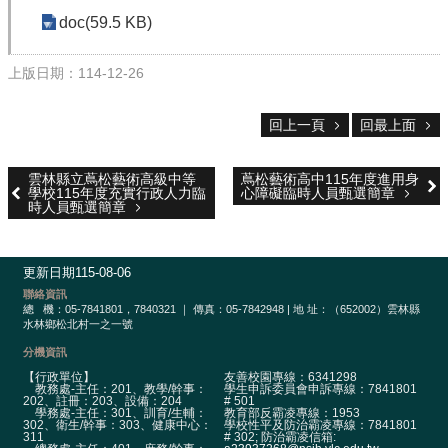
校
網
doc(59.5 KB)
登
入
上版日期：114-12-26
平
台
回上一頁
回最上面
校
園
雲林縣立蔦松藝術高級中等
蔦松藝術高中115年度進用身
公
學校115年度充實行政人力臨
心障礙臨時人員甄選簡章
時人員甄選簡章
告
主
選
更新日期
115-08-06
單
聯絡資訊
總
機：05-7841801，7840321 ｜ 傳真：05-7842948 | 地 址：（652002）雲林縣
水林鄉松北村一之一號
認
識
分機資訊
本
【行政單位】
友善校園專線：6341298
校
教務處-主任：201、教學/幹事：
學生申訴委員會申訴專線：7841801
202、註冊：203、設備：204
# 501
學務處-主任：301、訓育/生輔：
教育部反霸凌專線：1953
302、衛生/幹事：303、健康中心：
學校性平及防治霸凌專線：7841801
行
311
# 302; 防治霸凌信箱: