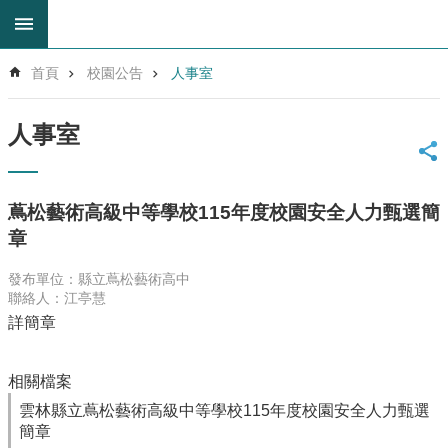
跳到主要內容區塊
進
首頁
校園公告
人事室
階
搜
尋
人事室
回
首
頁
蔦松藝術高級中等學校115年度校園安全人力甄選簡
網
章
站
導
發布單位：縣立蔦松藝術高中
覽
聯絡人：江亭慧
雲
詳簡章
林
縣
教
相關檔案
育
雲林縣立蔦松藝術高級中等學校115年度校園安全人力甄選
網
簡章