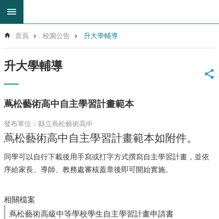
跳到主要內容區塊
進
首頁
校園公告
升大學輔導
階
搜
尋
升大學輔導
回
首
頁
蔦松藝術高中自主學習計畫範本
網
站
發布單位：縣立蔦松藝術高中
導
蔦松藝術高中自主學習計畫範本如附件。
覽
雲
同學可以自行下載後用手寫或打字方式撰寫自主學習計畫，並依
林
序給家長、導師、教務處審核蓋章後即可開始實施。
縣
教
育
相關檔案
網
蔦松藝術高級中等學校學生自主學習計畫申請書