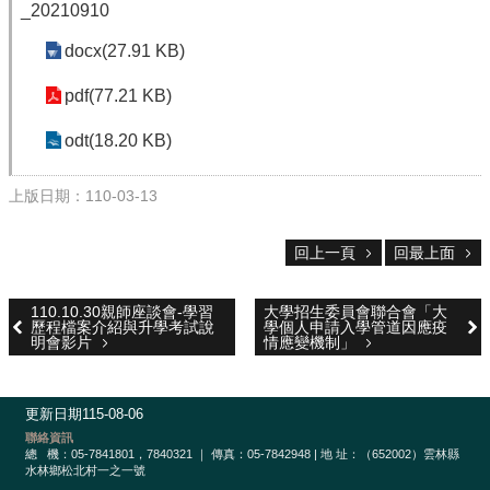
校
_20210910
網
登
docx(27.91 KB)
入
平
pdf(77.21 KB)
台
odt(18.20 KB)
校
園
上版日期：110-03-13
公
告
回上一頁
回最上面
主
選
110.10.30親師座談會-學習
大學招生委員會聯合會「大
單
歷程檔案介紹與升學考試說
學個人申請入學管道因應疫
明會影片
情應變機制」
認
識
本
更新日期
115-08-06
校
聯絡資訊
總
機：05-7841801，7840321 ｜ 傳真：05-7842948 | 地 址：（652002）雲林縣
行
水林鄉松北村一之一號