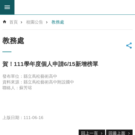
跳到主要內容區塊
進
首頁
校園公告
教務處
階
搜
尋
教務處
回
首
頁
賀！111學年度個人申請6/15新增榜單
網
站
發布單位：縣立蔦松藝術高中
導
資料來源：縣立蔦松藝術高中附設國中
覽
聯絡人：蘇芳瑢
雲
林
縣
教
上版日期：111-06-16
育
網
回上一頁
回最上面