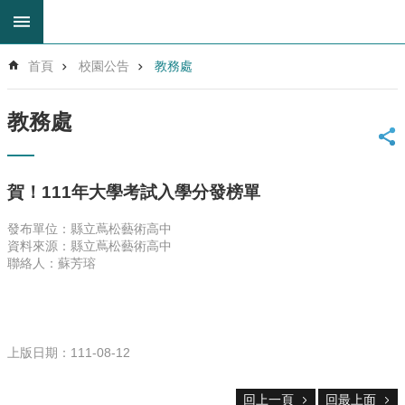
跳到主要內容區塊
進
首頁
校園公告
教務處
階
搜
尋
教務處
回
首
頁
賀！111年大學考試入學分發榜單
網
站
發布單位：縣立蔦松藝術高中
導
資料來源：縣立蔦松藝術高中
覽
聯絡人：蘇芳瑢
雲
林
縣
教
上版日期：111-08-12
育
網
回上一頁
回最上面