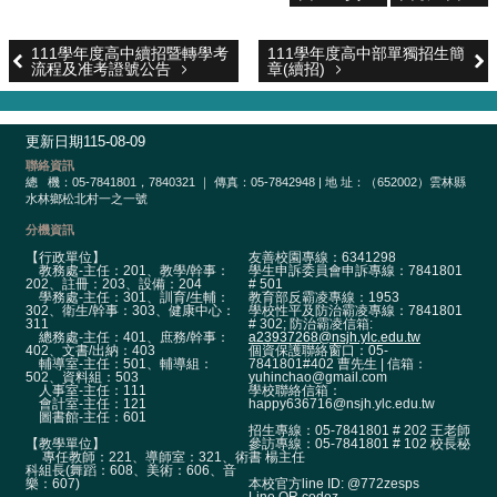
校
網
登
111學年度高中續招暨轉學考
111學年度高中部單獨招生簡
流程及准考證號公告
章(續招)
入
平
台
更新日期
115-08-09
校
聯絡資訊
總
機：05-7841801，7840321 ｜ 傳真：05-7842948 | 地 址：（652002）雲林縣
園
水林鄉松北村一之一號
公
告
分機資訊
【行政單位】
友善校園專線：6341298
教務處-主任：201、教學/幹事：
學生申訴委員會申訴專線：7841801
主
202、註冊：203、設備：204
# 501
選
學務處-主任：301、訓育/生輔：
教育部反霸凌專線：1953
302、衛生/幹事：303、健康中心：
學校性平及防治霸凌專線：7841801
單
311
# 302; 防治霸凌信箱:
總務處-主任：401、庶務/幹事：
a23937268@nsjh.ylc.edu.tw
402、文書/出納：403
個資保護聯絡窗口：05-
認
輔導室-主任：501、輔導組：
7841801#402 曹先生 | 信箱：
502、資料組：503
yuhinchao@gmail.com
識
人事室-主任：111
學校聯絡信箱：
會計室-主任：121
happy636716@nsjh.ylc.edu.tw
本
圖書館-主任：601
招生專線：05-7841801 # 202 王老師
校
【教學單位】
參訪專線：05-7841801 # 102 校長秘
專任教師：221、導師室：321、術
書 楊主任
科組長(舞蹈：608、美術：606、音
行
本校官方line ID: @772zesps
樂：607)
Line QR codez