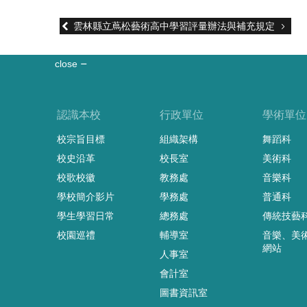
雲林縣立蔦松藝術高中學習評量辦法與補充規定
close
認識本校
行政單位
學術單位
校宗旨目標
組織架構
舞蹈科
校史沿革
校長室
美術科
校歌校徽
教務處
音樂科
學校簡介影片
學務處
普通科
學生學習日常
總務處
傳統技藝
校園巡禮
輔導室
音樂、美
網站
人事室
會計室
圖書資訊室