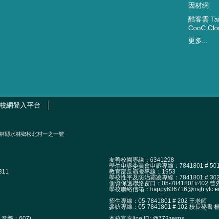
因材網
酷客雲 Taip
CooC Clo
更多...
校網登入平台
2002）雲林縣水林鄉松北村一之一號
友善校園專線：6341298
學生申訴委員會申訴專線：7841801 # 50
11
教育部反霸凌專線：1953
學校性平及防治霸凌專線：7841801 # 30
個資保護聯絡窗口：05-7841801#402 曹先生 
學校聯絡信箱：happy636716@nsjh.ylc.ed
招生專線：05-7841801 # 202 王老師
參訪專線：05-7841801 # 102 校長秘書
本校官方line ID: @772zesps
音樂：607)