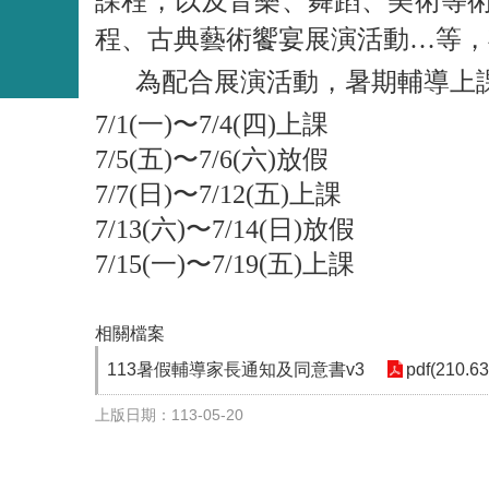
課程，以及音樂、舞蹈、美術等
程、古典藝術饗宴展演活動
…
等，
為配合展演活動，暑期輔導上
7/1(
一
)
〜
7/4(
四
)
上課
7/5(
五
)
〜
7/6(
六
)
放假
7/7(
日
)
〜
7/12(
五
)
上課
7/13(
六
)
〜
7/14(
日
)
放假
7/15(
一
)
〜
7/19(
五
)
上課
相關檔案
113暑假輔導家長通知及同意書v3
pdf(210.6
上版日期：113-05-20