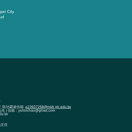
ei City
ud
1
2; 防治霸凌信箱:
a23937268@nsjh.ylc.edu.tw
| 信箱：yuhinchao@gmail.com
u.tw
 楊主任