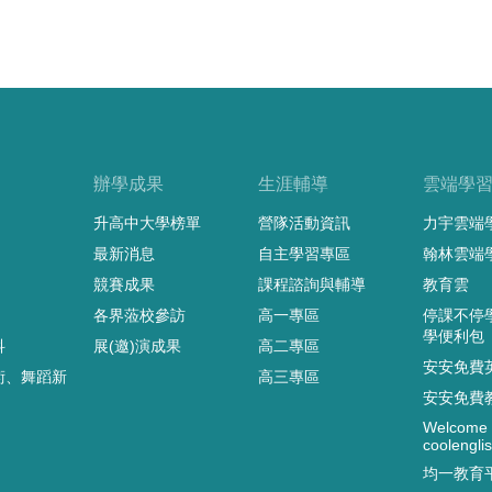
辦學成果
生涯輔導
雲端學
升高中大學榜單
營隊活動資訊
力宇雲端
最新消息
自主學習專區
翰林雲端
競賽成果
課程諮詢與輔導
教育雲
各界蒞校參訪
高一專區
停課不停
學便利包
科
展(邀)演成果
高二專區
安安免費
術、舞蹈新
高三專區
安安免費
Welcome 
coolenglis
均一教育