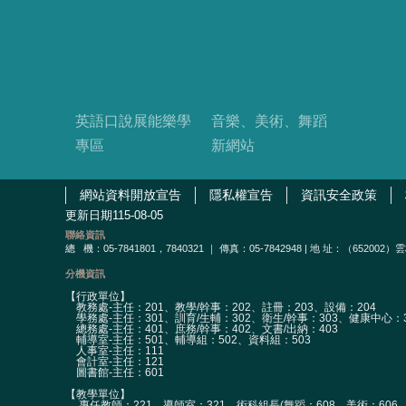
英語口說展能樂學
音樂、美術、舞蹈
專區
新網站
網站資料開放宣告
隱私權宣告
資訊安全政策
更新日期
115-08-05
聯絡資訊
總
機：05-7841801，7840321 ｜ 傳真：05-7842948 | 地 址：（65
分機資訊
【行政單位】
教務處-主任：201、教學/幹事：202、註冊：203、設備：204
學務處-主任：301、訓育/生輔：302、衛生/幹事：303、健康中心：3
總務處-主任：401、庶務/幹事：402、文書/出納：403
輔導室-主任：501、輔導組：502、資料組：503
人事室-主任：111
會計室-主任：121
圖書館-主任：601
【教學單位】
專任教師：221、導師室：321、術科組長(舞蹈：608、美術：606、