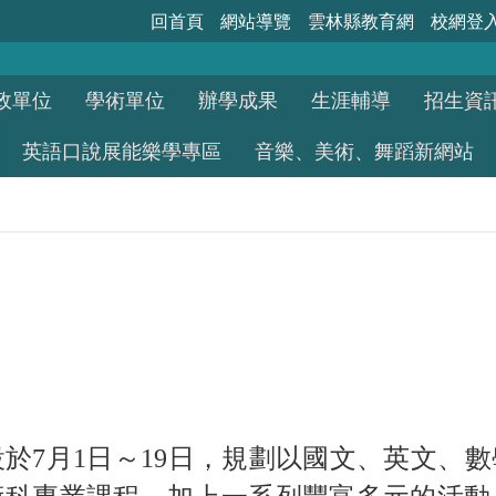
回首頁
網站導覽
雲林縣教育網
校網登
政單位
學術單位
辦學成果
生涯輔導
招生資
英語口說展能樂學專區
音樂、美術、舞蹈新網站
於7月1日～19日，
規劃以國文、英文、數