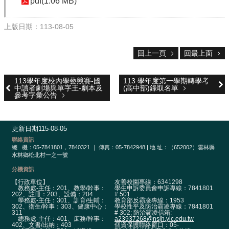
校
pdf(1.06 MB)
網
登
上版日期：113-08-05
入
平
回上一頁
回最上面
台
校
113學年度校內學藝競賽-國
113 學年度第一學期轉學考
園
中讀者劇場與單字王-劇本及
(高中部)錄取名單
參考字彙公告
公
告
主
更新日期
115-08-05
選
聯絡資訊
單
總
機：05-7841801，7840321 ｜ 傳真：05-7842948 | 地 址：（652002）雲林縣
水林鄉松北村一之一號
認
分機資訊
識
【行政單位】
友善校園專線：6341298
本
教務處-主任：201、教學/幹事：
學生申訴委員會申訴專線：7841801
202、註冊：203、設備：204
# 501
校
學務處-主任：301、訓育/生輔：
教育部反霸凌專線：1953
302、衛生/幹事：303、健康中心：
學校性平及防治霸凌專線：7841801
311
# 302; 防治霸凌信箱:
行
總務處-主任：401、庶務/幹事：
a23937268@nsjh.ylc.edu.tw
402、文書/出納：403
個資保護聯絡窗口：05-