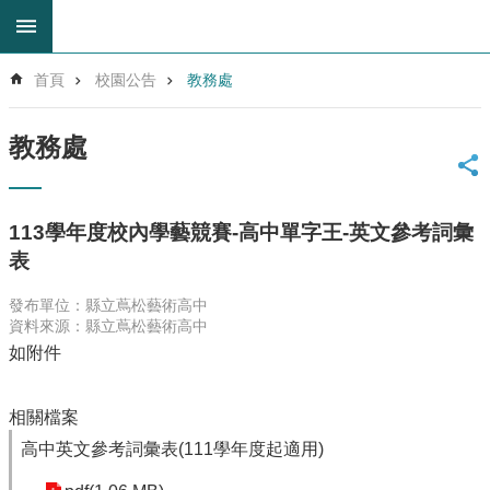
跳到主要內容區塊
進
首頁
校園公告
教務處
階
搜
尋
教務處
回
首
頁
113學年度校內學藝競賽-高中單字王-英文參考詞彙
網
表
站
導
發布單位：縣立蔦松藝術高中
覽
資料來源：縣立蔦松藝術高中
雲
如附件
林
縣
教
相關檔案
育
高中英文參考詞彙表(111學年度起適用)
網