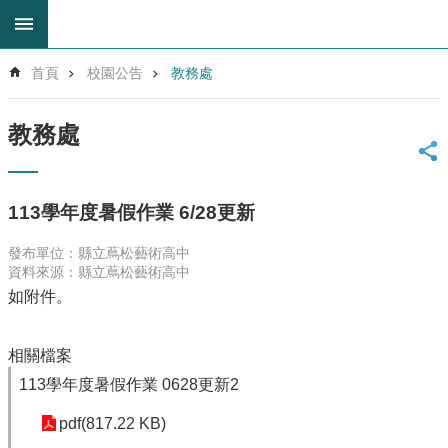
跳到主要內容區塊
進
首頁
校園公告
教務處
階
搜
尋
教務處
回
首
頁
113學年度暑假作業 6/28更新
網
站
發布單位：縣立蔦松藝術高中
導
資料來源：縣立蔦松藝術高中
覽
如附件。
雲
林
相關檔案
縣
教
113學年度暑假作業 0628更新2
育
網
pdf(817.22 KB)