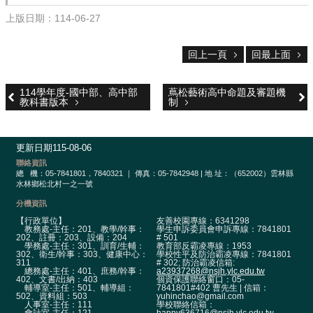
校
網
上版日期：114-06-27
登
入
回上一頁
回最上面
平
台
114學年度-國中部、高中部
蔦松藝術高中命題及審題機
校
教科書版本
制
園
公
告
更新日期
115-08-06
聯絡資訊
主
總
機：05-7841801，7840321 ｜ 傳真：05-7842948 | 地 址：（652002）雲林縣
水林鄉松北村一之一號
選
單
分機資訊
【行政單位】
友善校園專線：6341298
認
教務處-主任：201、教學/幹事：
學生申訴委員會申訴專線：7841801
202、註冊：203、設備：204
# 501
識
學務處-主任：301、訓育/生輔：
教育部反霸凌專線：1953
302、衛生/幹事：303、健康中心：
學校性平及防治霸凌專線：7841801
本
311
# 302; 防治霸凌信箱:
校
總務處-主任：401、庶務/幹事：
a23937268@nsjh.ylc.edu.tw
402、文書/出納：403
個資保護聯絡窗口：05-
輔導室-主任：501、輔導組：
7841801#402 曹先生 | 信箱：
502、資料組：503
yuhinchao@gmail.com
行
人事室-主任：111
學校聯絡信箱：