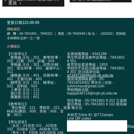
政
委員
單
位
更新日期
115-08-09
學
聯絡資訊
術
總
機：05-7841801，7840321 ｜ 傳真：05-7842948 | 地 址：（652002）雲林縣
單
水林鄉松北村一之一號
位
分機資訊
辦
【行政單位】
友善校園專線：6341298
教務處-主任：201、教學/幹事：
學生申訴委員會申訴專線：7841801
學
202、註冊：203、設備：204
# 501
學務處-主任：301、訓育/生輔：
教育部反霸凌專線：1953
成
302、衛生/幹事：303、健康中心：
學校性平及防治霸凌專線：7841801
311
# 302; 防治霸凌信箱:
果
總務處-主任：401、庶務/幹事：
a23937268@nsjh.ylc.edu.tw
402、文書/出納：403
個資保護聯絡窗口：05-
輔導室-主任：501、輔導組：
7841801#402 曹先生 | 信箱：
生
502、資料組：503
yuhinchao@gmail.com
人事室-主任：111
學校聯絡信箱：
涯
會計室-主任：121
happy636716@nsjh.ylc.edu.tw
輔
圖書館-主任：601
招生專線：05-7841801 # 202 王老師
導
【教學單位】
參訪專線：05-7841801 # 102 校長秘
專任教師：221、導師室：321、術
書 楊主任
科組長(舞蹈：608、美術：606、音
招
本校官方line ID: @772zesps
樂：607)
Line QR codez
生
【學生宿舍】
〈女生〉A1宿舍 331、A2宿舍
資
332、A3宿舍 333、A4宿舍 334
〈男生〉E、F宿舍 335 G宿舍 336
訊