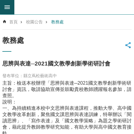
跳到主要內容區塊
進
首頁
校園公告
教務處
階
搜
尋
教務處
回
首
頁
思辨與表達─2021國文教學創新學術研討會
網
站
發布單位：縣立蔦松藝術高中
導
主旨：檢送本校辦理「思辨與表達─2021國文教學創新學術研
覽
討會」資訊，敬請協助宣傳並鼓勵貴校教師踴躍報名參加，請
雲
查照。
林
說明：
縣
一、為持續精進本校中文思辨與表達課程，推動大學、高中國
教
文教學改革創新，聚焦國文課思辨與表達訓練，特舉辦以「閱
育
讀思辨」、「寫作表達」及「國文教學策略」為題之學術研討
網
會，藉此提升教師教學研究知能，有助大學與高中國文教育接
軌。