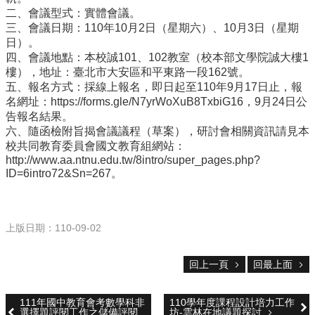
校
二、會議型式：實體會議。
網
三、會議日期：110年10月2日（星期六）、10月3日（星期
登
日）。
入
四、會議地點：本校誠101、102教室（校本部文學院誠大樓1
平
樓），地址：臺北市大安區和平東路一段162號。
台
五、報名方式：採線上報名，即日起至110年9月17日止，報
名網址：https://forms.gle/N7yrWoXuB8TxbiG16，9月24日公
校
告報名結果。
園
六、隨函檢附旨揭會議議程（草案），研討會相關資訊請見本
公
校共同教育委員會國文教育組網站：
告
http://www.aa.ntnu.edu.tw/8intro/super_pages.php?
主
ID=6intro72&Sn=267。
選
單
上版日期：110-09-02
認
識
本
回上一頁
回最上面
校
行
111年國中教育會考數學科非
110學年度課程設計培力工作
選擇題評閱工作之儲備評閱
坊-雲林在地議題探討