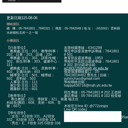
政
單
位
更新日期
115-08-06
學
聯絡資訊
總
機：05-7841801，7840321 ｜ 傳真：05-7842948 | 地 址：（652002）雲林縣
術
水林鄉松北村一之一號
單
位
分機資訊
【行政單位】
友善校園專線：6341298
教務處-主任：201、教學/幹事：
學生申訴委員會申訴專線：7841801
辦
202、註冊：203、設備：204
# 501
學
學務處-主任：301、訓育/生輔：
教育部反霸凌專線：1953
302、衛生/幹事：303、健康中心：
學校性平及防治霸凌專線：7841801
成
311
# 302; 防治霸凌信箱:
總務處-主任：401、庶務/幹事：
a23937268@nsjh.ylc.edu.tw
果
402、文書/出納：403
個資保護聯絡窗口：05-
輔導室-主任：501、輔導組：
7841801#402 曹先生 | 信箱：
502、資料組：503
yuhinchao@gmail.com
生
人事室-主任：111
學校聯絡信箱：
會計室-主任：121
happy636716@nsjh.ylc.edu.tw
涯
圖書館-主任：601
招生專線：05-7841801 # 202 王老師
輔
【教學單位】
參訪專線：05-7841801 # 102 校長秘
導
專任教師：221、導師室：321、術
書 楊主任
科組長(舞蹈：608、美術：606、音
本校官方line ID: @772zesps
樂：607)
招
Line QR codez
【學生宿舍】
生
〈女生〉A1宿舍 331、A2宿舍
332、A3宿舍 333、A4宿舍 334
資
〈男生〉E、F宿舍 335 G宿舍 336
訊