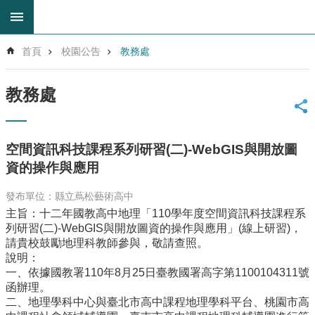
跳到主要內容區塊
進
首頁
校園公告
教務處
階
搜
尋
教務處
回
首
頁
空間資訊科技課程系列研習(二)-WebGIS與開放圖
網
資的操作與應用
站
導
發布單位：縣立蔦松藝術高中
覽
主旨：十二年國教高中地理「110學年度空間資訊科技課程系
雲
列研習(二)-WebGIS與開放圖資的操作與應用」(線上研習)，
林
請貴校鼓勵地理科教師參與，敬請查照。
縣
說明：
教
一、依據國教署110年8月25日臺教國署高字第1100104311號
育
函辦理。
網
二、地理學科中心與臺北市高中課程地理學科平台、桃園市高