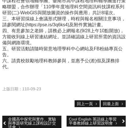
校
中課程社會領域輔導團、臺南市高中課程地理科輔導團進行策
網
略聯盟，合作辦理「110學年度地理科空間資訊科技課程系列
登
研習(二)-WebGIS與開放圖資的操作與應用」共計8場次。
入
三、本研習採線上會議形式辦理，時程與報名相關注意事項，
平
請參閱網址(https://pse.is/3q6ks4)及附件實施計畫。
台
四、有意參加之老師，請務必上網報名(9/28上午10點開放)，
方能收到線上研習連結網址。並請確認線上研習所需的資訊設
校
備與網路環境。
園
五、研習活動請隨時留意地理學科中心網站及FB粉絲專頁公
公
告。
告
六、請貴校鼓勵地理科教師參與，並惠予公(差)假及課務排
代。
主
選
單
上版日期：110-09-23
認
識
回上一頁
回最上面
本
校
全國高中探究與實作、實驗
Cool English 英語線上學習
行
與專題研究線上課程設計交
平臺教師線上研習說明會
流會