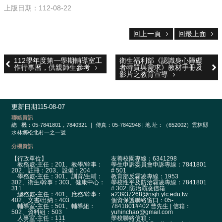
政
上版日期：112-08-22
單
位
回上一頁
回最上面
學
術
112學年度第一學期輔導室工
衛生福利部《認識身心障礙
單
作行事曆，供親師生參考
者特質與需求》教材手冊及
位
影片之教育宣導
辦
學
更新日期
115-08-07
成
聯絡資訊
果
總
機：05-7841801，7840321 ｜ 傳真：05-7842948 | 地 址：（652002）雲林縣
水林鄉松北村一之一號
生
分機資訊
涯
【行政單位】
友善校園專線：6341298
輔
教務處-主任：201、教學/幹事：
學生申訴委員會申訴專線：7841801
導
202、註冊：203、設備：204
# 501
學務處-主任：301、訓育/生輔：
教育部反霸凌專線：1953
302、衛生/幹事：303、健康中心：
學校性平及防治霸凌專線：7841801
311
# 302; 防治霸凌信箱:
招
總務處-主任：401、庶務/幹事：
a23937268@nsjh.ylc.edu.tw
生
402、文書/出納：403
個資保護聯絡窗口：05-
輔導室-主任：501、輔導組：
7841801#402 曹先生 | 信箱：
資
502、資料組：503
yuhinchao@gmail.com
人事室-主任：111
學校聯絡信箱：
訊