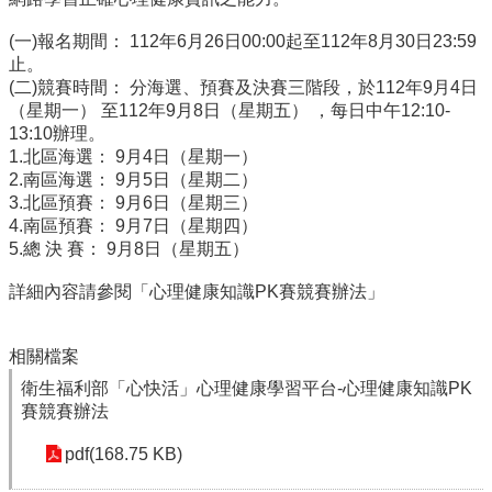
校
網
(一)報名期間： 112年6月26日00:00起至112年8月30日23:59
登
止。
入
(二)競賽時間： 分海選、預賽及決賽三階段，於112年9月4日
平
（星期一） 至112年9月8日（星期五） ，每日中午12:10-
台
13:10辦理。
1.北區海選： 9月4日（星期一）
校
2.南區海選： 9月5日（星期二）
園
3.北區預賽： 9月6日（星期三）
公
4.南區預賽： 9月7日（星期四）
告
5.總 決 賽： 9月8日（星期五）
主
詳細內容請參閱「心理健康知識PK賽競賽辦法」
選
單
相關檔案
認
識
衛生福利部「心快活」心理健康學習平台-心理健康知識PK
本
賽競賽辦法
校
pdf(168.75 KB)
行