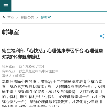
跳到主要內容區塊
進
首頁
校園公告
輔導室
階
搜
尋
輔導室
回
首
頁
衛生福利部「心快活」心理健康學習平台-心理健康
網
知識PK賽競賽辦法
站
導
發布單位：縣立蔦松藝術高中
覽
資料來源：縣立蔦松藝術高中附設國中
雲
聯絡人：輔導室
林
為提升國民心理健康， 並配合十二年國民基本教育之核心素
縣
養「身心素質與自我精進」與「人際關係與團隊合作」，及國
教
民中學「 鼓勵學生發展多元智能及自我優勢」之課程教學目
育
的，特利用衛生福利部「心快活」心理健康學習平台（以下簡
網
稱心快活平台） 舉辦心理健康知識競賽，以強化青少年運用
網路學習正確心理健康資訊之能力。