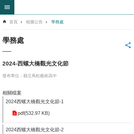
跳到主要內容區塊
進
首頁
校園公告
學務處
階
搜
尋
學務處
回
首
頁
2024-西螺大橋觀光文化節
網
站
發布單位：縣立蔦松藝術高中
導
覽
相關檔案
雲
林
2024西螺大橋觀光文化節-1
縣
pdf(532.97 KB)
教
育
網
2024西螺大橋觀光文化節-2