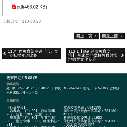
校
網
pdf(468.02 KB)
登
入
上版日期：113-08-23
平
台
回上一頁
回最上面
校
園
113年度教育部孝道『心』文
113-1【藝術跨國教育交
公
化-弘揚孝道比賽
流】-馬來西亞臺校教育與當
告
地教育文化發展
主
選
更新日期
115-08-05
單
聯絡資訊
總
機：05-7841801，7840321 ｜ 傳真：05-7842948 | 地 址：（652002）雲林縣
認
水林鄉松北村一之一號
識
分機資訊
本
【行政單位】
友善校園專線：6341298
校
教務處-主任：201、教學/幹事：
學生申訴委員會申訴專線：7841801
202、註冊：203、設備：204
# 501
學務處-主任：301、訓育/生輔：
教育部反霸凌專線：1953
行
302、衛生/幹事：303、健康中心：
學校性平及防治霸凌專線：7841801
311
# 302; 防治霸凌信箱: