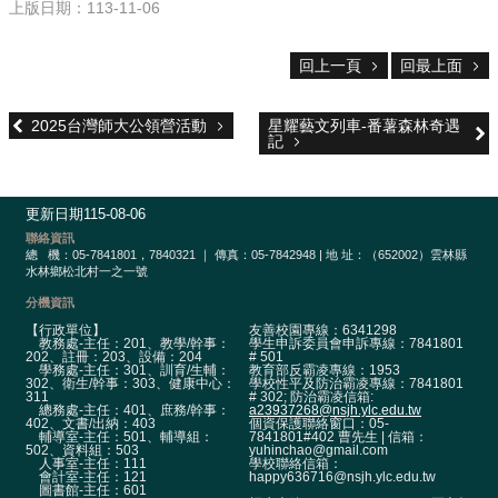
校
上版日期：113-11-06
網
登
回上一頁
回最上面
入
平
台
2025台灣師大公領營活動
星耀藝文列車-番薯森林奇遇
記
校
園
公
更新日期
115-08-06
告
聯絡資訊
總
機：05-7841801，7840321 ｜ 傳真：05-7842948 | 地 址：（652002）雲林縣
水林鄉松北村一之一號
主
選
分機資訊
單
【行政單位】
友善校園專線：6341298
教務處-主任：201、教學/幹事：
學生申訴委員會申訴專線：7841801
202、註冊：203、設備：204
# 501
認
學務處-主任：301、訓育/生輔：
教育部反霸凌專線：1953
302、衛生/幹事：303、健康中心：
學校性平及防治霸凌專線：7841801
識
311
# 302; 防治霸凌信箱:
本
總務處-主任：401、庶務/幹事：
a23937268@nsjh.ylc.edu.tw
402、文書/出納：403
個資保護聯絡窗口：05-
校
輔導室-主任：501、輔導組：
7841801#402 曹先生 | 信箱：
502、資料組：503
yuhinchao@gmail.com
人事室-主任：111
學校聯絡信箱：
行
會計室-主任：121
happy636716@nsjh.ylc.edu.tw
圖書館-主任：601