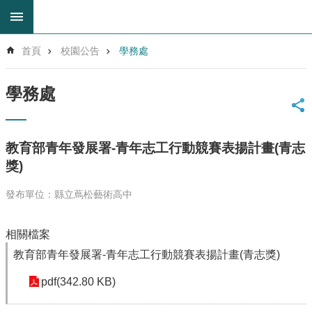
跳到主要內容區塊
進
首頁
校園公告
學務處
階
搜
尋
學務處
回
首
頁
教育部青年發展署-青年志工行動競賽表揚計畫(青志
網
獎)
站
導
發布單位：縣立蔦松藝術高中
覽
雲
相關檔案
林
縣
教育部青年發展署-青年志工行動競賽表揚計畫(青志獎)
教
育
pdf(342.80 KB)
網