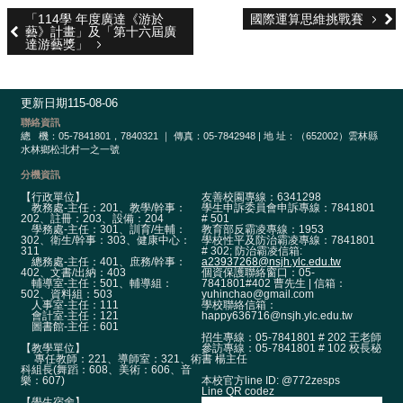
政
「114學 年度廣達《游於
國際運算思維挑戰賽
單
藝》計畫」及「第十六屆廣
位
達游藝獎」
學
術
更新日期
115-08-06
單
聯絡資訊
位
總
機：05-7841801，7840321 ｜ 傳真：05-7842948 | 地 址：（652002）雲林縣
水林鄉松北村一之一號
辦
分機資訊
學
【行政單位】
友善校園專線：6341298
成
教務處-主任：201、教學/幹事：
學生申訴委員會申訴專線：7841801
果
202、註冊：203、設備：204
# 501
學務處-主任：301、訓育/生輔：
教育部反霸凌專線：1953
302、衛生/幹事：303、健康中心：
學校性平及防治霸凌專線：7841801
311
# 302; 防治霸凌信箱:
生
總務處-主任：401、庶務/幹事：
a23937268@nsjh.ylc.edu.tw
涯
402、文書/出納：403
個資保護聯絡窗口：05-
輔導室-主任：501、輔導組：
7841801#402 曹先生 | 信箱：
輔
502、資料組：503
yuhinchao@gmail.com
人事室-主任：111
學校聯絡信箱：
導
會計室-主任：121
happy636716@nsjh.ylc.edu.tw
圖書館-主任：601
招生專線：05-7841801 # 202 王老師
招
【教學單位】
參訪專線：05-7841801 # 102 校長秘
專任教師：221、導師室：321、術
書 楊主任
生
科組長(舞蹈：608、美術：606、音
本校官方line ID: @772zesps
樂：607)
資
Line QR codez
訊
【學生宿舍】