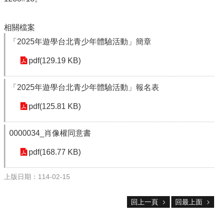
校
網
登
相關檔案
入
平
「2025年遊學台北青少年體驗活動」簡章
台
pdf(129.19 KB)
校
園
「2025年遊學台北青少年體驗活動」報名表
公
告
pdf(125.81 KB)
主
選
0000034_肖像權同意書
單
pdf(168.77 KB)
認
識
上版日期：114-02-15
本
校
回上一頁
回最上面
行