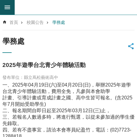
跳到主要內容區塊
進
首頁
校園公告
學務處
階
搜
尋
學務處
回
首
頁
2025年遊學台北青少年體驗活動
網
站
發布單位：縣立蔦松藝術高中
導
一、2025年04月19日(六)至04月20日(日)，舉辦2025年遊學
覽
台北青少年體驗活動，費用全免，凡參與本會助學
雲
計畫、引導計畫或育成計畫之國、高中生皆可報名。(含2025
林
年7月開始受助學生)
縣
二、報名期間自即日起至2025年03月12日(三)止，
教
三、若報名人數過多時，將進行甄選，以從未參加過的學生優
育
先錄取。
網
四、若有不盡事宜，請洽本會專員紀盈竹，電話：(02)7723-
1288#18。