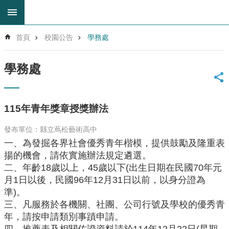
跳到主要內容區塊
進
首頁
校園公告
學務處
階
搜
尋
學務處
回
首
頁
115年青年獎章授獎辦法
網
站
發布單位：縣立蔦松藝術高中
導
一、為發掘各界社會優秀青年楷模，提供鼓勵及隆重表
覽
揚的機會，請依實施辦法規定遴選。
雲
二、
年齡18歲以上，45歲以下(出生日期在民國70年元
林
月1日以後，民國96年12月31日以前，以身分證為
縣
準)。
教
三、凡服務於各機關、社團、公司行號及學校的優秀青
育
網
年，請按申請類別事蹟申請。