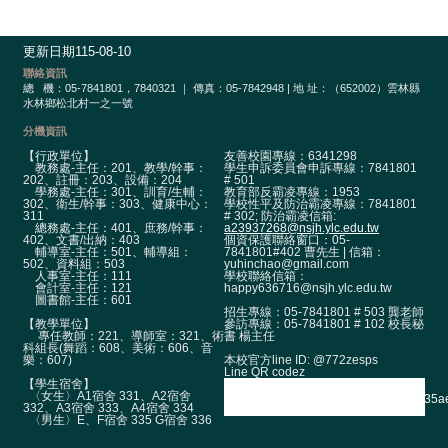
政
單
位
更新日期
115-08-10
聯絡資訊
學
總
機：05-7841801，7840321 ｜ 傳真：05-7842948 | 地 址：（652002）雲林縣
術
水林鄉松北村一之一號
單
分機資訊
位
【行政單位】
友善校園專線：6341298
教務處-主任：201、教學/幹事：
學生申訴委員會申訴專線：7841801
辦
202、註冊：203、設備：204
# 501
學務處-主任：301、訓育/生輔：
教育部反霸凌專線：1953
學
302、衛生/幹事：303、健康中心：
學校性平及防治霸凌專線：7841801
311
# 302; 防治霸凌信箱:
成
總務處-主任：401、庶務/幹事：
a23937268@nsjh.ylc.edu.tw
402、文書/出納：403
個資保護聯絡窗口：05-
果
輔導室-主任：501、輔導組：
7841801#402 曹先生 | 信箱：
502、資料組：503
yuhinchao@gmail.com
人事室-主任：111
學校聯絡信箱：
生
會計室-主任：121
happy636716@nsjh.ylc.edu.tw
圖書館-主任：601
涯
招生專線：05-7841801 # 503 龔老師
輔
【教學單位】
參訪專線：05-7841801 # 102 校長秘
專任教師：221、導師室：321、術
書 楊主任
導
科組長(舞蹈：608、美術：606、音
本校官方line ID: @772zesps
樂：607)
Line QR codez
招
【學生宿舍】
〈女生〉A1宿舍 331、A2宿舍
生
332、A3宿舍 333、A4宿舍 334
〈男生〉E、F宿舍 335 G宿舍 336
資
訊