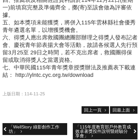
四、推薦表及相關佐證資料請於114年12月22日(星期
校
網
一)前填寫完整及準備齊全，擲(寄)至該會做為評審依
登
據。
入
五、如本獎項未能獲獎，將併入115年雲林縣社會優秀
平
青年遴選名單，以增獲獎機會。
台
六、得獎人應出席救國團總團部辦理之得獎人發布記者
會、慶祝青年節表揚大會等活動，故請各候選人先行預
校
園
留3月25至 29日之時間，若不克出席者，救國團得保
公
留或取消得獎人之當選資格。
告
七、中華民國115年青年獎章授獎辦法及推薦表下載連
結： http://ylntc.cyc.org.tw/download
主
選
單
上版日期：114-11-25
認
識
回上一頁
回最上面
本
校
「WellStory 綠影創作工作
「115年度教育部戶外教育成
坊」
效卓著獎投件說明暨經驗分
行
享會」