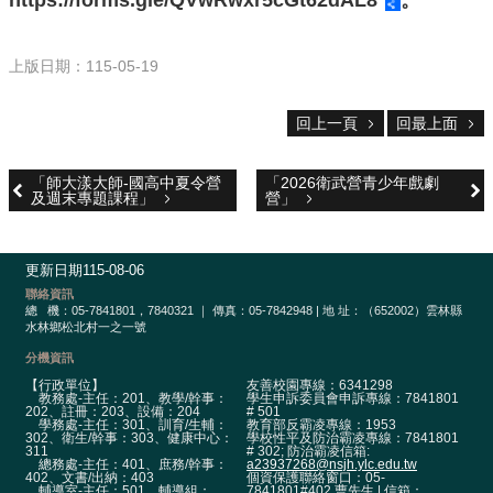
https://forms.gle/QVwRwxr5cGt62dAL8
。
校
網
登
上版日期：115-05-19
入
平
台
回上一頁
回最上面
校
「師大漾大師-國高中夏令營
「2026衛武營青少年戲劇
園
及週末專題課程」
營」
公
告
更新日期
115-08-06
主
選
聯絡資訊
總
機：05-7841801，7840321 ｜ 傳真：05-7842948 | 地 址：（652002）雲林縣
單
水林鄉松北村一之一號
認
分機資訊
識
【行政單位】
友善校園專線：6341298
教務處-主任：201、教學/幹事：
學生申訴委員會申訴專線：7841801
本
202、註冊：203、設備：204
# 501
學務處-主任：301、訓育/生輔：
教育部反霸凌專線：1953
校
302、衛生/幹事：303、健康中心：
學校性平及防治霸凌專線：7841801
311
# 302; 防治霸凌信箱:
總務處-主任：401、庶務/幹事：
a23937268@nsjh.ylc.edu.tw
行
402、文書/出納：403
個資保護聯絡窗口：05-
輔導室-主任：501、輔導組：
7841801#402 曹先生 | 信箱：