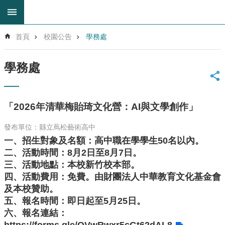
跳到主要內容區塊
進
首頁
校園公告
學務處
階
搜
尋
學務處
回
首
頁
「2026年清華梅貽琦文化營：AI與文學創作」
網
站
發布單位：縣立蔦松藝術高中
導
一、招生對象及名額：高中職在學學生50名以內。
覽
二、活動時間：8月2日至8月7日。
雲
三、活動地點：本校新竹校本部。
林
四、活動費用：免費。由財團法人中華教育文化基金會
縣
及本校贊助。
教
五、報名時間：即日起至5月25日。
育
網
六、報名連結：