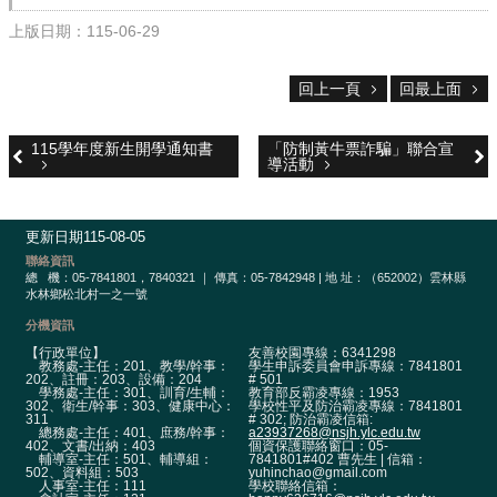
校
網
上版日期：115-06-29
登
入
回上一頁
回最上面
平
台
115學年度新生開學通知書
「防制黃牛票詐騙」聯合宣
校
導活動
園
公
告
更新日期
115-08-05
聯絡資訊
主
總
機：05-7841801，7840321 ｜ 傳真：05-7842948 | 地 址：（652002）雲林縣
水林鄉松北村一之一號
選
單
分機資訊
【行政單位】
友善校園專線：6341298
認
教務處-主任：201、教學/幹事：
學生申訴委員會申訴專線：7841801
202、註冊：203、設備：204
# 501
識
學務處-主任：301、訓育/生輔：
教育部反霸凌專線：1953
302、衛生/幹事：303、健康中心：
學校性平及防治霸凌專線：7841801
本
311
# 302; 防治霸凌信箱:
校
總務處-主任：401、庶務/幹事：
a23937268@nsjh.ylc.edu.tw
402、文書/出納：403
個資保護聯絡窗口：05-
輔導室-主任：501、輔導組：
7841801#402 曹先生 | 信箱：
行
502、資料組：503
yuhinchao@gmail.com
人事室-主任：111
學校聯絡信箱：