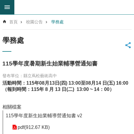
跳到主要內容區塊
進
首頁
校園公告
學務處
階
搜
尋
學務處
回
首
頁
115學年度暑期新生始業輔導營通知書
網
站
發布單位：縣立蔦松藝術高中
導
活動時間：
115
年08月13日
(
四
) 13:00
至08月14
日(五
) 16:00
覽
（報到時間：115年 8 月 13 日(二) 13:00 ~ 14：00）
雲
林
相關檔案
縣
教
115學年度新生始業輔導營通知書 v2
育
網
pdf(912.67 KB)