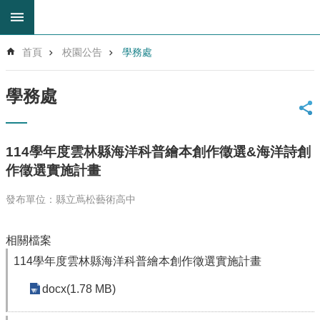
跳到主要內容區塊
進
首頁
校園公告
學務處
階
搜
尋
學務處
回
首
頁
114學年度雲林縣海洋科普繪本創作徵選&海洋詩創
網
作徵選實施計畫
站
導
發布單位：縣立蔦松藝術高中
覽
雲
相關檔案
林
縣
114學年度雲林縣海洋科普繪本創作徵選實施計畫
教
育
docx(1.78 MB)
網