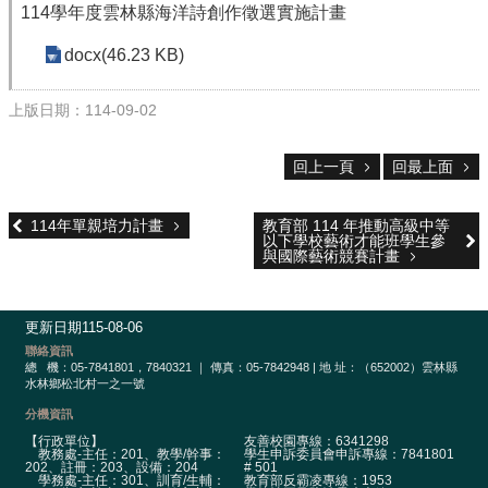
校
114學年度雲林縣海洋詩創作徵選實施計畫
網
登
docx(46.23 KB)
入
平
上版日期：114-09-02
台
校
回上一頁
回最上面
園
公
114年單親培力計畫
教育部 114 年推動高級中等
告
以下學校藝術才能班學生參
與國際藝術競賽計畫
主
選
單
更新日期
115-08-06
聯絡資訊
認
總
機：05-7841801，7840321 ｜ 傳真：05-7842948 | 地 址：（652002）雲林縣
識
水林鄉松北村一之一號
本
分機資訊
校
【行政單位】
友善校園專線：6341298
教務處-主任：201、教學/幹事：
學生申訴委員會申訴專線：7841801
行
202、註冊：203、設備：204
# 501
學務處-主任：301、訓育/生輔：
教育部反霸凌專線：1953