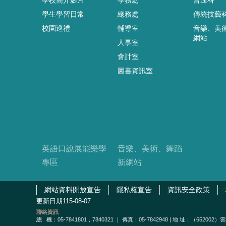
學生學習日常
總務處
傳統技藝
校園巡禮
輔導室
音樂、美
網站
人事室
會計室
圖書資訊室
英語口說展能樂學
音樂、美術、舞蹈
專區
新網站
網站資料開放宣告
隱私權宣告
資訊安全政策
更新日期
115-08-07
聯絡資訊
總
機：05-7841801，7840321 ｜ 傳真：05-7842948 | 地 址：（65