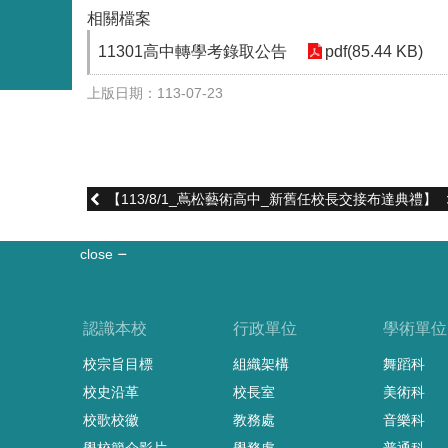
相關檔案
11301高中轉學考錄取公告
pdf(85.44 KB)
上版日期：113-07-23
【113/8/1_蔦松藝術高中_新舊任校長交接布達典禮】
close
認識本校
行政單位
學術單位
校宗旨目標
組織架構
舞蹈科
校史沿革
校長室
美術科
校歌校徽
教務處
音樂科
學校簡介影片
學務處
普通科