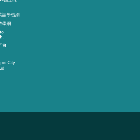
英語學習網
教學網
to
h.
平台
ei City
ud