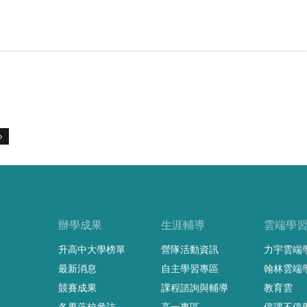
辦學成果
生涯輔導
雲端學
升高中大學榜單
營隊活動資訊
力宇雲端
最新消息
自主學習專區
翰林雲端
競賽成果
課程諮詢與輔導
教育雲
各界蒞校參訪
高一專區
停課不停