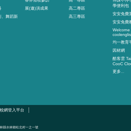
學便利包
科
展(邀)演成果
高二專區
安安免費
術、舞蹈新
高三專區
安安免費
Welcome 
coolenglis
均一教育
因材網
酷客雲 Taip
CooC Clo
更多...
校網登入平台
2002）雲林縣水林鄉松北村一之一號