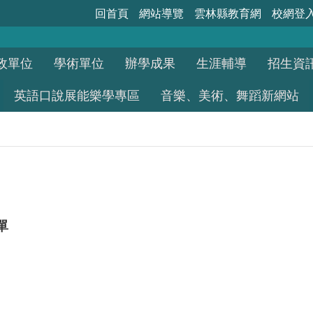
回首頁
網站導覽
雲林縣教育網
校網登
政單位
學術單位
辦學成果
生涯輔導
招生資
英語口說展能樂學專區
音樂、美術、舞蹈新網站
單