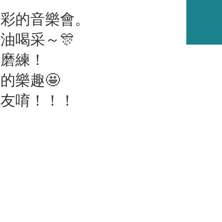
精彩的音樂會。
油喝采～🎊
的磨練！
的樂趣🤩
好友唷！！！