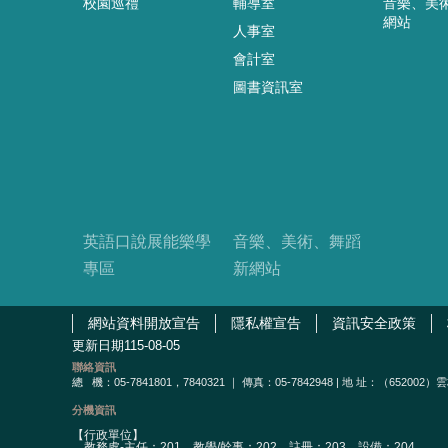
校園巡禮
輔導室
音樂、美
網站
人事室
會計室
圖書資訊室
英語口說展能樂學
音樂、美術、舞蹈
專區
新網站
網站資料開放宣告
隱私權宣告
資訊安全政策
更新日期
115-08-05
聯絡資訊
總
機：05-7841801，7840321 ｜ 傳真：05-7842948 | 地 址：（65
分機資訊
【行政單位】
教務處-主任：201、教學/幹事：202、註冊：203、設備：204