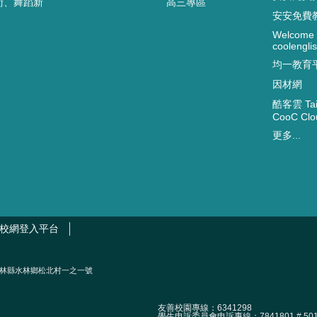
術、舞蹈新
高三專區
安安免費
Welcome 
coolenglis
均一教育
因材網
酷客雲 Taip
CooC Clo
更多...
校網登入平台
2002）雲林縣水林鄉松北村一之一號
友善校園專線：6341298
學生申訴委員會申訴專線：7841801 # 50