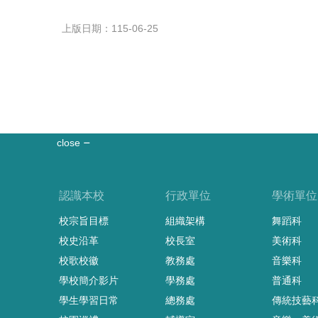
上版日期：115-06-25
close
認識本校
行政單位
學術單位
校宗旨目標
組織架構
舞蹈科
校史沿革
校長室
美術科
校歌校徽
教務處
音樂科
學校簡介影片
學務處
普通科
學生學習日常
總務處
傳統技藝