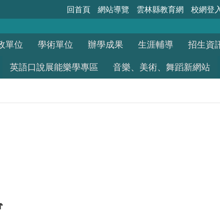
回首頁
網站導覽
雲林縣教育網
校網登
政單位
學術單位
辦學成果
生涯輔導
招生資
英語口說展能樂學專區
音樂、美術、舞蹈新網站
