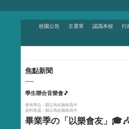
跳到主要內容區塊
校園公告
主選單
認識本校
行
焦點新聞
學生聯合音樂會🎵
發布單位：縣立蔦松藝術高中
資料來源：縣立蔦松藝術高中
畢業季の「以樂會友」🎓