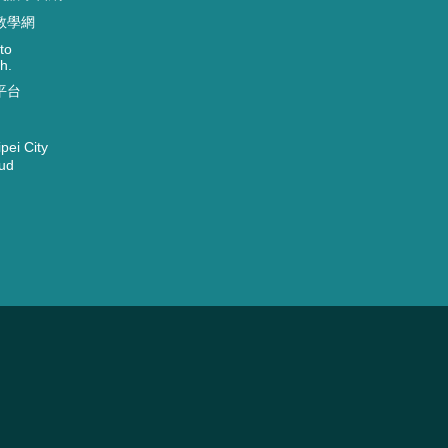
教學網
to
h.
平台
ei City
ud
1