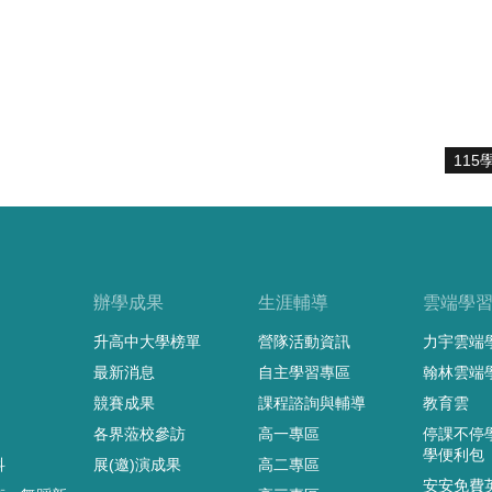
11
辦學成果
生涯輔導
雲端學
升高中大學榜單
營隊活動資訊
力宇雲端
最新消息
自主學習專區
翰林雲端
競賽成果
課程諮詢與輔導
教育雲
各界蒞校參訪
高一專區
停課不停
學便利包
科
展(邀)演成果
高二專區
安安免費