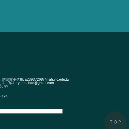
1
2; 防治霸凌信箱:
a23937268@nsjh.ylc.edu.tw
| 信箱：yuhinchao@gmail.com
u.tw
 楊主任