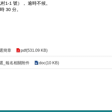
1-1
北村
號），
逾時不候。
30
時
分。
選簡章
pdf(531.09 KB)
選_報名相關附件
doc(10 KB)