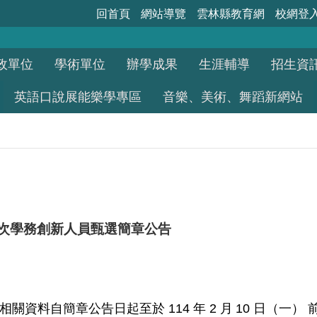
回首頁
網站導覽
雲林縣教育網
校網登
政單位
學術單位
辦學成果
生涯輔導
招生資
英語口說展能樂學專區
音樂、美術、舞蹈新網站
三次學務創新人員甄選簡章公告
114
2
10
相關資料自簡章公告日起至於
年
月
日（一）