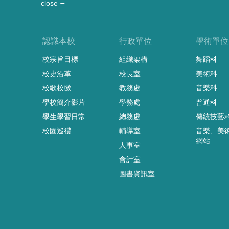
close
認識本校
行政單位
學術單位
校宗旨目標
組織架構
舞蹈科
校史沿革
校長室
美術科
校歌校徽
教務處
音樂科
學校簡介影片
學務處
普通科
學生學習日常
總務處
傳統技藝
校園巡禮
輔導室
音樂、美
網站
人事室
會計室
圖書資訊室