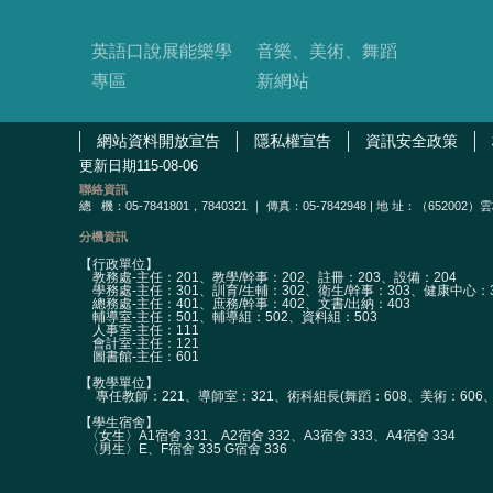
英語口說展能樂學
音樂、美術、舞蹈
專區
新網站
網站資料開放宣告
隱私權宣告
資訊安全政策
更新日期
115-08-06
聯絡資訊
總
機：05-7841801，7840321 ｜ 傳真：05-7842948 | 地 址：（65
分機資訊
【行政單位】
教務處-主任：201、教學/幹事：202、註冊：203、設備：204
學務處-主任：301、訓育/生輔：302、衛生/幹事：303、健康中心：3
總務處-主任：401、庶務/幹事：402、文書/出納：403
輔導室-主任：501、輔導組：502、資料組：503
人事室-主任：111
會計室-主任：121
圖書館-主任：601
【教學單位】
專任教師：221、導師室：321、術科組長(舞蹈：608、美術：606、
【學生宿舍】
〈女生〉A1宿舍 331、A2宿舍 332、A3宿舍 333、A4宿舍 334
〈男生〉E、F宿舍 335 G宿舍 336