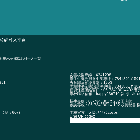
校網登入平台
2002）雲林縣水林鄉松北村一之一號
友善校園專線：6341298
學生申訴委員會申訴專線：7841801 # 50
11
教育部反霸凌專線：1953
學校性平及防治霸凌專線：7841801 # 30
個資保護聯絡窗口：05-7841801#402 曹先生 
學校聯絡信箱：happy636716@nsjh.ylc.ed
招生專線：05-7841801 # 202 王老師
參訪專線：05-7841801 # 102 校長秘書
本校官方line ID: @772zesps
音樂：607)
Line QR codez