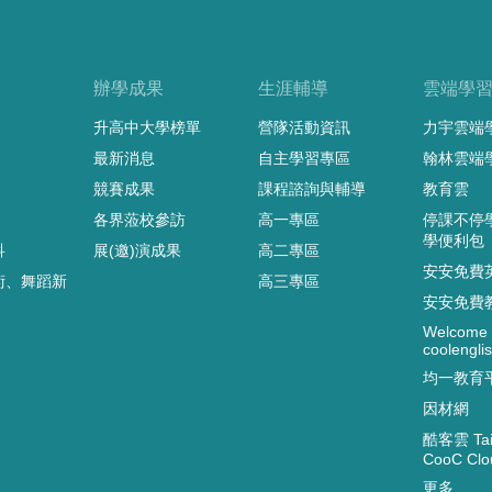
辦學成果
生涯輔導
雲端學
升高中大學榜單
營隊活動資訊
力宇雲端
最新消息
自主學習專區
翰林雲端
競賽成果
課程諮詢與輔導
教育雲
各界蒞校參訪
高一專區
停課不停
學便利包
科
展(邀)演成果
高二專區
安安免費
術、舞蹈新
高三專區
安安免費
Welcome 
coolenglis
均一教育
因材網
酷客雲 Taip
CooC Clo
更多...