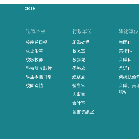
close
認識本校
行政單位
學術單位
校宗旨目標
組織架構
舞蹈科
校史沿革
校長室
美術科
校歌校徽
教務處
音樂科
學校簡介影片
學務處
普通科
學生學習日常
總務處
傳統技藝
校園巡禮
輔導室
音樂、美
網站
人事室
會計室
圖書資訊室