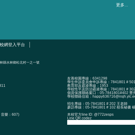
更多...
校網登入平台
2002）雲林縣水林鄉松北村一之一號
友善校園專線：6341298
學生申訴委員會申訴專線：7841801 # 50
11
教育部反霸凌專線：1953
學校性平及防治霸凌專線：7841801 # 30
個資保護聯絡窗口：05-7841801#402 曹先生 
學校聯絡信箱：happy636716@nsjh.ylc.ed
招生專線：05-7841801 # 202 王老師
參訪專線：05-7841801 # 102 校長秘書
本校官方line ID: @772zesps
音樂：607)
Line QR codez