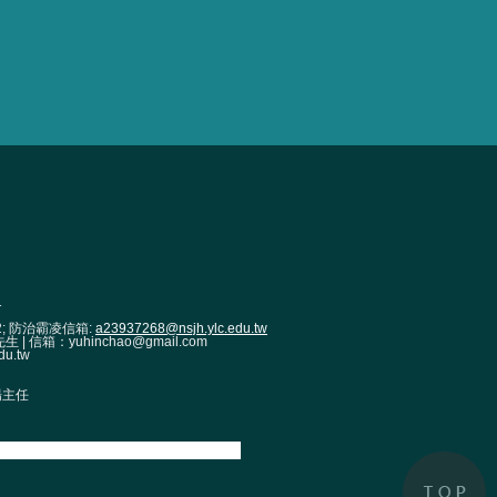
1
2; 防治霸凌信箱:
a23937268@nsjh.ylc.edu.tw
| 信箱：yuhinchao@gmail.com
u.tw
 楊主任