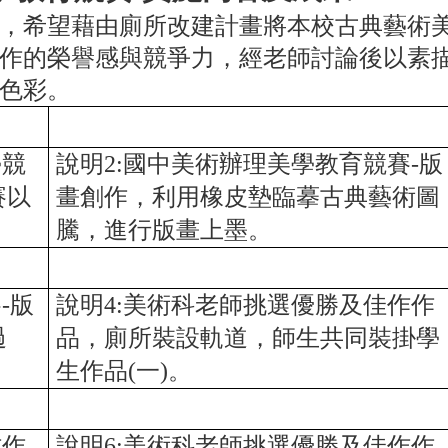
，希望藉由廁所改建計畫將本
校古
典藝術
作
的榮譽感與競爭力，
經老師討論後以素
色彩。
學競
說明2:國中美術辦理美學教育競賽-版
賽以
畫創作，利用橡皮墊臨摹古典藝術圖
騰，進行版畫上墨。
-版
說明4:美術科老師挑選優勝及佳作作
過
品，廁所裝設軌道，師生共同裝掛學
生作品(一)。
作作
說明6:美術科老師挑選優勝及佳作作