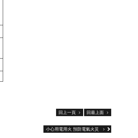
回上一頁
回最上面
小心用電用火 預防電氣火災