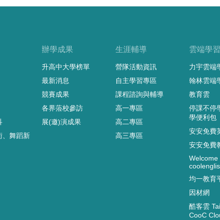
辦學成果
生涯輔導
雲端學
升高中大學榜單
營隊活動資訊
力宇雲端
最新消息
自主學習專區
翰林雲端
競賽成果
課程諮詢與輔導
教育雲
各界蒞校參訪
高一專區
停課不停
學便利包
科
展(邀)演成果
高二專區
安安免費
術、舞蹈新
高三專區
安安免費
Welcome 
coolenglis
均一教育
因材網
酷客雲 Taip
CooC Clo