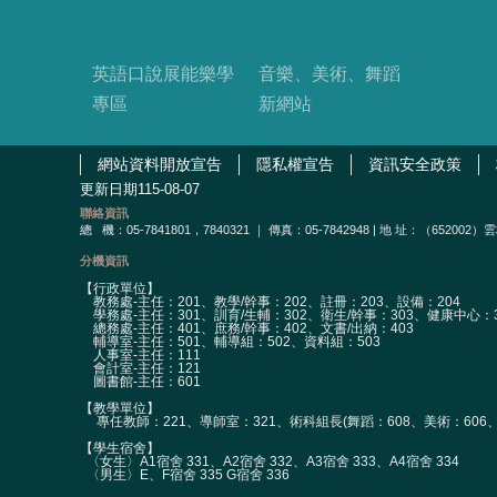
英語口說展能樂學
音樂、美術、舞蹈
專區
新網站
網站資料開放宣告
隱私權宣告
資訊安全政策
更新日期
115-08-07
聯絡資訊
總
機：05-7841801，7840321 ｜ 傳真：05-7842948 | 地 址：（65
分機資訊
【行政單位】
教務處-主任：201、教學/幹事：202、註冊：203、設備：204
學務處-主任：301、訓育/生輔：302、衛生/幹事：303、健康中心：3
總務處-主任：401、庶務/幹事：402、文書/出納：403
輔導室-主任：501、輔導組：502、資料組：503
人事室-主任：111
會計室-主任：121
圖書館-主任：601
【教學單位】
專任教師：221、導師室：321、術科組長(舞蹈：608、美術：606、
【學生宿舍】
〈女生〉A1宿舍 331、A2宿舍 332、A3宿舍 333、A4宿舍 334
〈男生〉E、F宿舍 335 G宿舍 336