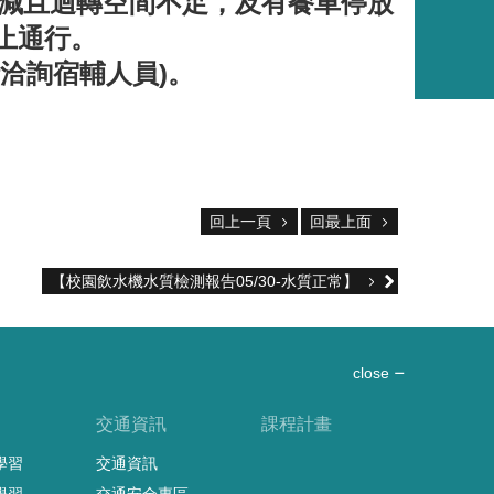
減且迴轉空間不足，及有餐車停放
止通行。
洽詢宿輔人員)。
回上一頁
回最上面
【校園飲水機水質檢測報告05/30-水質正常】
close
習
交通資訊
課程計畫
學習
交通資訊
學習
交通安全專區