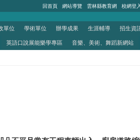
回首頁
網站導覽
雲林縣教育網
校網登
政單位
學術單位
辦學成果
生涯輔導
招生資
英語口說展能樂學專區
音樂、美術、舞蹈新網站