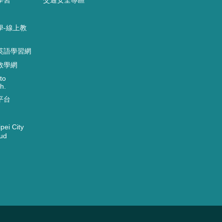
學-線上教
英語學習網
教學網
to
h.
平台
ei City
ud