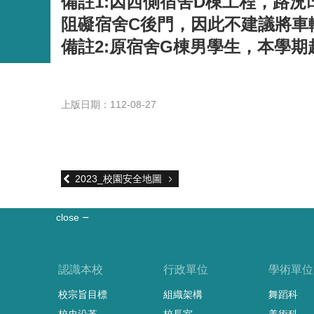
備註1:因西側宿舍D棟工程，路況
阻礙宿舍C後門，因此不建議將車
備註2:原宿舍G棟男學生，本學期
上版日期：112-08-27
2023_校園安全地圖
close
認識本校
行政單位
學術單位
校宗旨目標
組織架構
舞蹈科
校史沿革
校長室
美術科