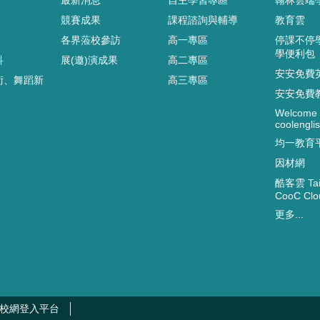
競賽成果
課程諮詢與輔導
教育雲
各界蒞校參訪
高一專區
停課不停
學便利包
科
展(邀)演成果
高二專區
安安免費
術、舞蹈新
高三專區
安安免費
Welcome 
coolenglis
均一教育
因材網
酷客雲 Taip
CooC Clo
更多...
校網登入平台