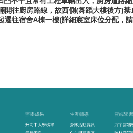
凹凸不平
且常有工程車輛出入，廚房道路縮
輛開往廚房路線，故西側(舞蹈大樓後方)禁
起遷往宿舍A棟一樓(詳細寢室床位分配，請
辦學成果
生涯輔導
雲端學
升高中大學榜單
營隊活動資訊
力宇雲端
最新消息
自主學習專區
翰林雲端