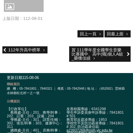
校
網
登
上版日期：112-08-01
入
平
台
回上一頁
回最上面
校
園
112年升高中榜單
賀 111學年度全國學生音樂
比賽國中、高中(職)個人A組
公
_榮獲佳績
告
主
更新日期
115-08-06
選
聯絡資訊
單
總
機：05-7841801，7840321 ｜ 傳真：05-7842948 | 地 址：（652002）雲林縣
水林鄉松北村一之一號
認
分機資訊
識
【行政單位】
友善校園專線：6341298
本
教務處-主任：201、教學/幹事：
學生申訴委員會申訴專線：7841801
校
202、註冊：203、設備：204
# 501
學務處-主任：301、訓育/生輔：
教育部反霸凌專線：1953
302、衛生/幹事：303、健康中心：
學校性平及防治霸凌專線：7841801
行
311
# 302; 防治霸凌信箱:
總務處-主任：401、庶務/幹事：
a23937268@nsjh.ylc.edu.tw