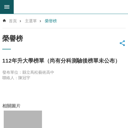
跳到主要內容區塊
進
首頁
主選單
榮譽榜
階
搜
尋
榮譽榜
回
首
頁
112年升大學榜單（尚有分科測驗後榜單未公布）
網
站
發布單位：縣立蔦松藝術高中
導
聯絡人：陳冠宇
覽
雲
林
縣
相關圖片
教
育
網