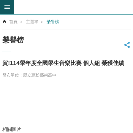
跳到主要內容區塊
進
首頁
主選單
榮譽榜
階
搜
尋
榮譽榜
回
首
頁
賀!114學年度全國學生音樂比賽 個人組 榮獲佳績
網
站
發布單位：縣立蔦松藝術高中
導
覽
雲
林
縣
教
育
網
相關圖片