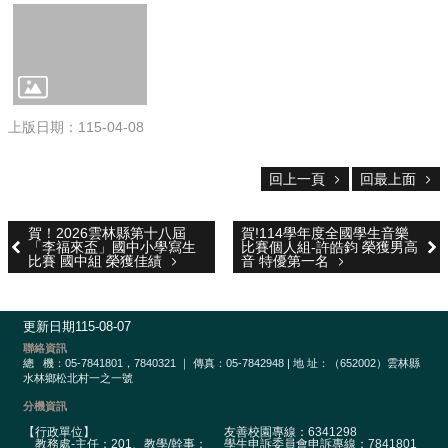
校
網
登
入
平
台
上版日期：115-04-08
校
園
回上一頁
回最上面
公
告
賀！2026雲林縣第十八屆
賀!114學年度全國學生音樂
主
「李福來盃」國中小學寫生
比賽個人組-許皓鈞 榮獲男高
比賽 國中組 榮獲佳績
音 特優第一名
選
單
認
更新日期
115-08-07
識
聯絡資訊
總
機：05-7841801，7840321 ｜ 傳真：05-7842948 | 地 址：（652002）雲林縣
本
水林鄉松北村一之一號
校
分機資訊
行
【行政單位】
友善校園專線：6341298
教務處-主任：201、教學/幹事：
學生申訴委員會申訴專線：7841801