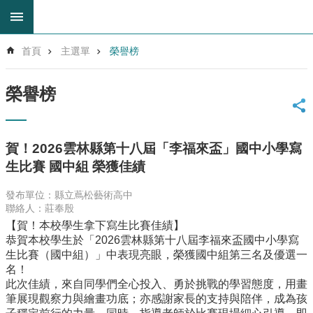
跳到主要內容區塊
進
首頁
主選單
榮譽榜
階
搜
尋
榮譽榜
回
首
頁
賀！2026雲林縣第十八屆「李福來盃」國中小學寫
網
生比賽 國中組 榮獲佳績
站
導
發布單位：縣立蔦松藝術高中
覽
聯絡人：莊奉殷
雲
【賀！本校學生拿下寫生比賽佳績】
林
恭賀本校學生於「2026雲林縣第十八屆李福來盃國中小學寫
縣
生比賽（國中組）」中表現亮眼，榮獲國中組第三名及優選一
教
名！
育
此次佳績，來自同學們全心投入、勇於挑戰的學習態度，用畫
網
筆展現觀察力與繪畫功底；亦感謝家長的支持與陪伴，成為孩