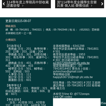
政
114學年度上學期高中部收藏
賀!114學年度全國學生音樂
單
證書頒發
比賽 個人組 榮獲佳績
位
學
更新日期
115-08-07
術
聯絡資訊
單
總
機：05-7841801，7840321 ｜ 傳真：05-7842948 | 地 址：（652002）雲林縣
水林鄉松北村一之一號
位
分機資訊
辦
【行政單位】
友善校園專線：6341298
學
教務處-主任：201、教學/幹事：
學生申訴委員會申訴專線：7841801
202、註冊：203、設備：204
# 501
成
學務處-主任：301、訓育/生輔：
教育部反霸凌專線：1953
302、衛生/幹事：303、健康中心：
學校性平及防治霸凌專線：7841801
果
311
# 302; 防治霸凌信箱:
總務處-主任：401、庶務/幹事：
a23937268@nsjh.ylc.edu.tw
402、文書/出納：403
個資保護聯絡窗口：05-
生
輔導室-主任：501、輔導組：
7841801#402 曹先生 | 信箱：
502、資料組：503
yuhinchao@gmail.com
涯
人事室-主任：111
學校聯絡信箱：
輔
會計室-主任：121
happy636716@nsjh.ylc.edu.tw
圖書館-主任：601
導
招生專線：05-7841801 # 202 王老師
【教學單位】
參訪專線：05-7841801 # 102 校長秘
專任教師：221、導師室：321、術
書 楊主任
招
科組長(舞蹈：608、美術：606、音
本校官方line ID: @772zesps
樂：607)
生
Line QR codez
【學生宿舍】
資
〈女生〉A1宿舍 331、A2宿舍
332、A3宿舍 333、A4宿舍 334
訊