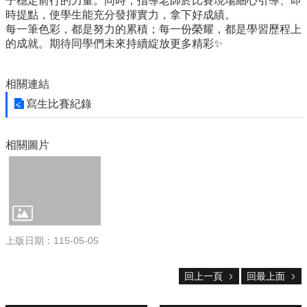
校
子穩定前行的力量。同時，指導老師於比賽現場細心引導、即
網
時提點，使學生能充分發揮實力，拿下好成績。
登
每一筆色彩，都是努力的累積；每一份榮耀，都是學習歷程上
入
的成就。期待同學們未來持續綻放更多精彩✨
平
台
相關連結
校
寫生比賽紀錄
園
公
告
相關圖片
主
選
單
認
識
上版日期：115-05-05
本
校
回上一頁
回最上面
行