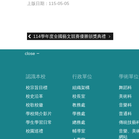
上版日期：115-05-05
114學年度全國藝文競賽優勝頒獎典禮
close
認識本校
行政單位
學術單位
校宗旨目標
組織架構
舞蹈科
校史沿革
校長室
美術科
校歌校徽
教務處
音樂科
學校簡介影片
學務處
普通科
學生學習日常
總務處
傳統技藝
校園巡禮
輔導室
音樂、美
網站