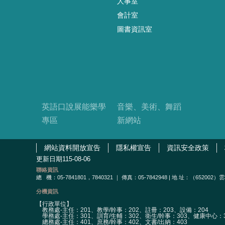
人事室
會計室
圖書資訊室
英語口說展能樂學
音樂、美術、舞蹈
專區
新網站
網站資料開放宣告
隱私權宣告
資訊安全政策
更新日期
115-08-06
聯絡資訊
總
機：05-7841801，7840321 ｜ 傳真：05-7842948 | 地 址：（65
分機資訊
【行政單位】
教務處-主任：201、教學/幹事：202、註冊：203、設備：204
學務處-主任：301、訓育/生輔：302、衛生/幹事：303、健康中心：3
總務處-主任：401、庶務/幹事：402、文書/出納：403