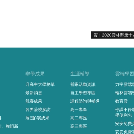
賀！2026雲林縣第
辦學成果
生涯輔導
雲端學
升高中大學榜單
營隊活動資訊
力宇雲端
最新消息
自主學習專區
翰林雲端
競賽成果
課程諮詢與輔導
教育雲
各界蒞校參訪
高一專區
停課不停
學便利包
科
展(邀)演成果
高二專區
安安免費
術、舞蹈新
高三專區
安安免費