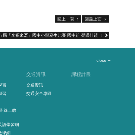
回上一頁
回最上面
十八屆「李福來盃」國中小學寫生比賽 國中組 榮獲佳績
close
習
交通資訊
課程計畫
學習
交通資訊
學習
交通安全專區
學-線上教
英語學習網
教學網