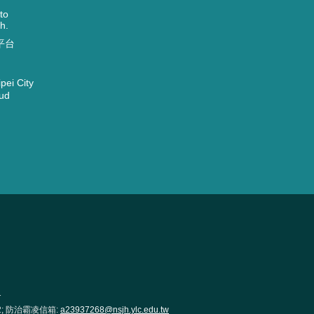
to
h.
平台
ei City
ud
1
2; 防治霸凌信箱:
a23937268@nsjh.ylc.edu.tw