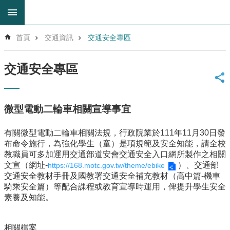
跳到主要內容區塊
進
首頁
交通資訊
交通安全專區
階
搜
尋
交通安全專區
回
首
頁
微型電動二輪車相關宣導事宜
網
站
有關微型電動二輪車相關法規，行政院業於111年11月30日發
導
布命令施行，為強化學生（童）是項規範及安全知能，請全校
覽
教職員可多加運用交通部道安會交通安全入口網所製作之相關
雲
文宣（網址-
）、交通部
https://168.motc.gov.tw/theme/ebike
林
交通安全教材手冊及國教署交通安全補充教材（高中篇-機車
縣
騎乘安全篇）等配合課程或教育宣導時運用，俾提升學生安全
教
素養及知能。
育
網
相關檔案