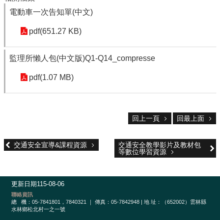
校
網
電動車一次告知單(中文)
登
入
pdf(651.27 KB)
平
台
監理所懶人包(中文版)Q1-Q14_compresse
校
pdf(1.07 MB)
園
公
告
回上一頁
回最上面
主
選
單
交通安全宣導&課程資源
交通安全教學影片及教材包
等數位學習資源
認
識
本
更新日期
115-08-06
校
聯絡資訊
總
機：05-7841801，7840321 ｜ 傳真：05-7842948 | 地 址：（652002）雲林縣
行
水林鄉松北村一之一號