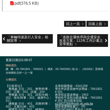
pdf(376.5 KB)
雲
端
學
回上一頁
回最上面
習
交
「車輛停讓及行人安全」相
「道路交通秩序與交通安全
通
關宣導
改進方案」112年工作計畫之
資
宣導重點
訊
課
更新日期
115-08-07
程
聯絡資訊
計
總
機：05-7841801，7840321 ｜ 傳真：05-7842948 | 地 址：（652002）雲林縣
水林鄉松北村一之一號
畫
分機資訊
英
【行政單位】
友善校園專線：6341298
語
教務處-主任：201、教學/幹事：
學生申訴委員會申訴專線：7841801
202、註冊：203、設備：204
# 501
口
學務處-主任：301、訓育/生輔：
教育部反霸凌專線：1953
302、衛生/幹事：303、健康中心：
學校性平及防治霸凌專線：7841801
說
311
# 302; 防治霸凌信箱:
總務處-主任：401、庶務/幹事：
a23937268@nsjh.ylc.edu.tw
展
402、文書/出納：403
個資保護聯絡窗口：05-
能
輔導室-主任：501、輔導組：
7841801#402 曹先生 | 信箱：