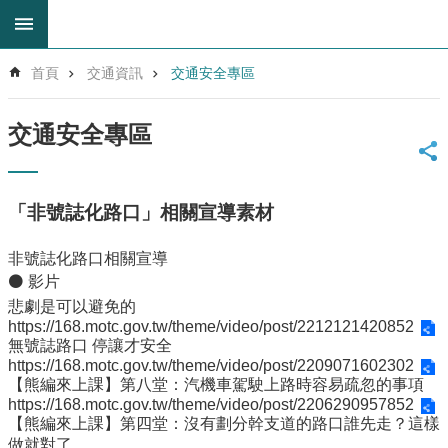
跳到主要內容區塊
進
首頁
交通資訊
交通安全專區
階
搜
尋
交通安全專區
回
首
頁
「非號誌化路口」相關宣導素材
網
站
非號誌化路口相關宣導
導
⚫ 影片
覽
悲劇是可以避免的
雲
https://168.motc.gov.tw/theme/video/post/2212121420852
林
無號誌路口 停讓才安全
縣
https://168.motc.gov.tw/theme/video/post/2209071602302
教
【熊編來上課】第八堂：汽機車駕駛上路時容易疏忽的事項
育
https://168.motc.gov.tw/theme/video/post/2206290957852
網
【熊編來上課】第四堂：沒有劃分幹支道的路口誰先走？這樣
做就對了