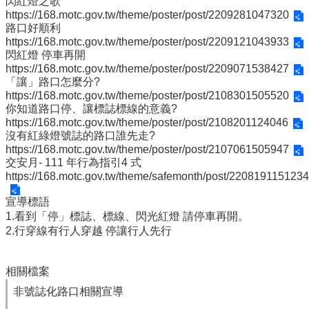
政
閃紅燈之歌
單
https://168.motc.gov.tw/theme/poster/post/2209281047320
路口好順利
位
https://168.motc.gov.tw/theme/poster/post/2209121043933
閃紅燈 停車再開
學
https://168.motc.gov.tw/theme/poster/post/2209071538427
術
「讓」路口怎麼分?
單
https://168.motc.gov.tw/theme/poster/post/2108301505520
位
你知道路口停、讓標誌標線的意義?
https://168.motc.gov.tw/theme/poster/post/2108201124046
辦
沒有紅綠燈號誌的路口誰先走?
學
https://168.motc.gov.tw/theme/poster/post/2107061505947
成
交安月- 111 年行為指引4 式
果
https://168.motc.gov.tw/theme/safemonth/post/2208191151234
生
宣導標語
涯
1.看到「停」標誌、標線、閃光紅燈 請停車再開。
輔
2.行穿線有行人穿越 停讓行人先行
導
招
相關檔案
生
非號誌化路口相關宣導
資
訊