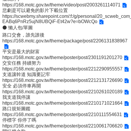
校
https://168.motc.gov.tw/theme/video/post/2003261114071
網
悲劇是可以避免的影片下載位置
登
https://scwebmy.sharepoint.com/:f:/g/personal/20_scweb
入
EABq6PnRz5ujN8UBQiF-Et42w?e=bOWcQo
平
⚫ 懶人包/單圖
台
路口交會，誰先誰後
https://168.motc.gov.tw/theme/package/post/2206131838967
校
園
平安是最大的財富
公
https://168.motc.gov.tw/theme/poster/post/2301191201270
告
交安任務 持續努力
https://168.motc.gov.tw/theme/poster/post/2212290955557
主
支道讓幹道 知識要記牢
選
https://168.motc.gov.tw/theme/poster/post/2212131726690
單
安全 必須停車再開
https://168.motc.gov.tw/theme/poster/post/2210261020189
認
我支道我停讓
識
https://168.motc.gov.tw/theme/poster/post/2210171021664
本
路口規矩圖鑑
校
https://168.motc.gov.tw/theme/poster/post/2210111554631
停標字 你停了嗎
行
https://168.motc.gov.tw/theme/poster/post/2210061706620