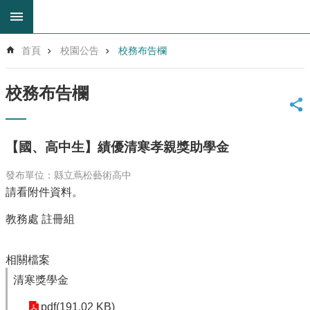
跳到主要內容區塊
進
首頁
校園公告
校務布告欄
階
搜
尋
校務布告欄
回
首
頁
【國、高中生】績優清寒孝親獎助學金
網
站
發布單位：縣立蔦松藝術高中
導
請看附件資料。
覽
雲
教務處 註冊組
林
縣
相關檔案
教
育
清寒獎學金
網
pdf(191.02 KB)