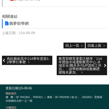
校
網
登
入
相關連結
平
圓夢助學網
台
上版日期：114-09-09
校
園
回上一頁
回最上面
公
告
蔦松藝術高中114學年度第1-
教育部體育署委託辦理「114
主
2學季行事曆
年開放水域運動教育中心-水
選
域安全/獨木舟/SUP課程工作
坊」，請學校教師或教練踴
單
躍報名參加。
認
識
更新日期
115-08-06
本
聯絡資訊
校
總
機：05-7841801，7840321 ｜ 傳真：05-7842948 | 地 址：（652002）雲林縣
水林鄉松北村一之一號
行
分機資訊