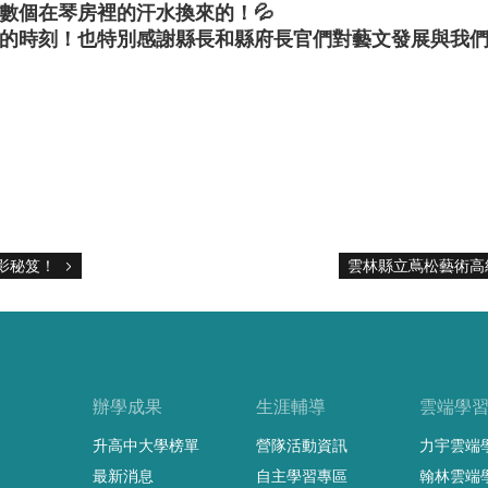
數個在琴房裡的汗水換來的！💦
的時刻！也特別感謝縣長和縣府長官們對藝文發展與我們
影秘笈！
雲林縣立蔦松藝術高
辦學成果
生涯輔導
雲端學
升高中大學榜單
營隊活動資訊
力宇雲端
最新消息
自主學習專區
翰林雲端