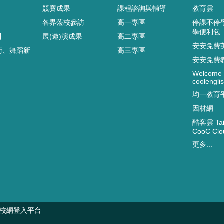
競賽成果
課程諮詢與輔導
教育雲
各界蒞校參訪
高一專區
停課不停
學便利包
科
展(邀)演成果
高二專區
安安免費
術、舞蹈新
高三專區
安安免費
Welcome 
coolenglis
均一教育
因材網
酷客雲 Taip
CooC Clo
更多...
校網登入平台