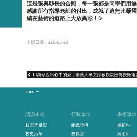
這幾張與縣長的合照，每一張都是同學們用無
感謝所有指導老師的付出，成就了這無比榮耀
續在藝術的道路上大放異彩！✨
上版日期：115-05-28
用鏡頭說出心中的愛，臺藝大單文婷教授親臨傳授微電
close
認識本校
行政單位
學術單位
校宗旨目標
組織架構
舞蹈科
校史沿革
校長室
美術科