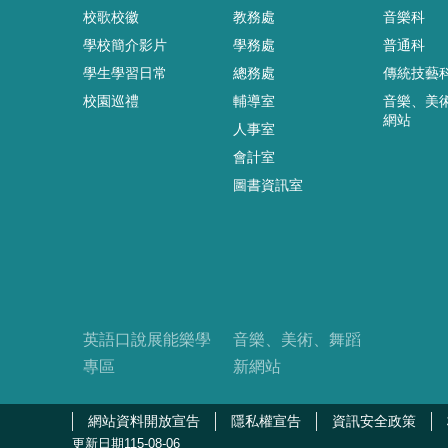
校歌校徽
教務處
音樂科
學校簡介影片
學務處
普通科
學生學習日常
總務處
傳統技藝
校園巡禮
輔導室
音樂、美
網站
人事室
會計室
圖書資訊室
英語口說展能樂學
音樂、美術、舞蹈
專區
新網站
網站資料開放宣告
隱私權宣告
資訊安全政策
更新日期
115-08-06