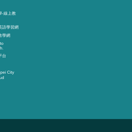
學-線上教
英語學習網
教學網
to
h.
平台
ei City
ud