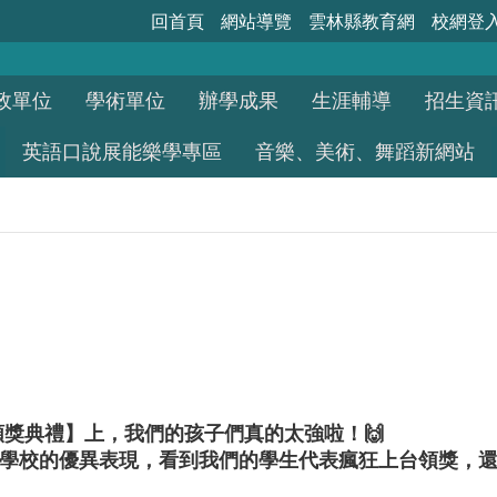
回首頁
網站導覽
雲林縣教育網
校網登
政單位
學術單位
辦學成果
生涯輔導
招生資
英語口說展能樂學專區
音樂、美術、舞蹈新網站
優勝頒獎典禮】上，我們的孩子們真的太強啦！🙌
學校的優異表現，看到我們的學生代表瘋狂上台領獎，還