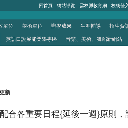
回首頁
網站導覽
雲林縣教育網
校網登
政單位
學術單位
辦學成果
生涯輔導
招生資
英語口說展能樂學專區
音樂、美術、舞蹈新網站
1更新
配合各重要日程{延後一週}原則，