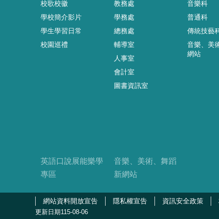
校歌校徽
教務處
音樂科
學校簡介影片
學務處
普通科
學生學習日常
總務處
傳統技藝
校園巡禮
輔導室
音樂、美
網站
人事室
會計室
圖書資訊室
英語口說展能樂學
音樂、美術、舞蹈
專區
新網站
網站資料開放宣告
隱私權宣告
資訊安全政策
更新日期
115-08-06