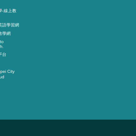
學-線上教
英語學習網
教學網
to
h.
平台
ei City
ud