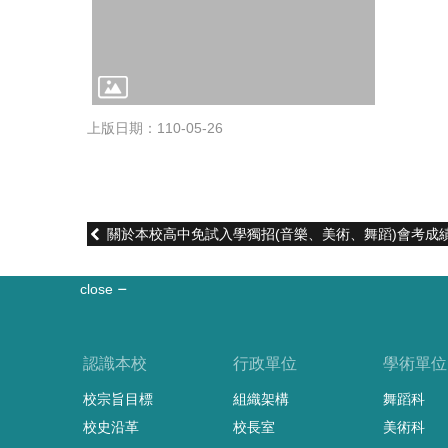
上版日期：110-05-26
關於本校高中免試入學獨招(音樂、美術、舞蹈)會考成
close
認識本校
行政單位
學術單位
校宗旨目標
組織架構
舞蹈科
校史沿革
校長室
美術科