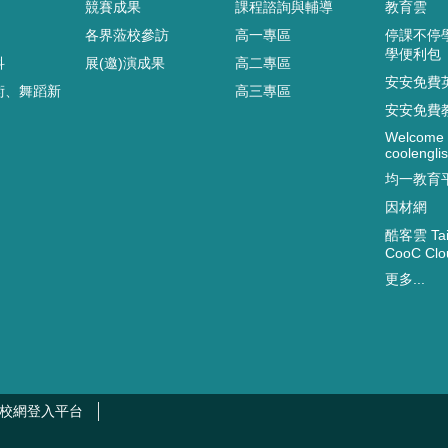
競賽成果
課程諮詢與輔導
教育雲
各界蒞校參訪
高一專區
停課不停
學便利包
科
展(邀)演成果
高二專區
安安免費
術、舞蹈新
高三專區
安安免費
Welcome 
coolenglis
均一教育
因材網
酷客雲 Taip
CooC Clo
更多...
校網登入平台