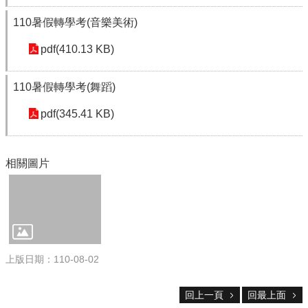
校
網
110暑假轉學考(音樂美術)
登
入
pdf(410.13 KB)
平
台
110暑假轉學考(舞蹈)
校
pdf(345.41 KB)
園
公
告
相關圖片
主
選
單
認
識
本
上版日期：110-08-02
校
行
回上一頁
回最上面