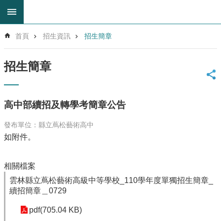
跳到主要內容區塊
進
首頁
招生資訊
招生簡章
階
搜
尋
招生簡章
回
首
頁
高中部續招及轉學考簡章公告
網
站
發布單位：縣立蔦松藝術高中
導
如附件。
覽
雲
相關檔案
林
縣
雲林縣立蔦松藝術高級中等學校_110學年度單獨招生簡章_
教
續招簡章＿0729
育
網
pdf(705.04 KB)