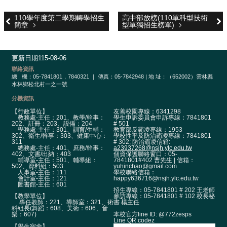
政
單
110學年度第二學期轉學招生
高中部放榜(110單科型技術
位
簡章
型單獨招生榜單)
學
術
更新日期
115-08-06
單
聯絡資訊
位
總
機：05-7841801，7840321 ｜ 傳真：05-7842948 | 地 址：（652002）雲林縣
水林鄉松北村一之一號
辦
分機資訊
學
【行政單位】
友善校園專線：6341298
成
教務處-主任：201、教學/幹事：
學生申訴委員會申訴專線：7841801
果
202、註冊：203、設備：204
# 501
學務處-主任：301、訓育/生輔：
教育部反霸凌專線：1953
302、衛生/幹事：303、健康中心：
學校性平及防治霸凌專線：7841801
311
# 302; 防治霸凌信箱:
生
總務處-主任：401、庶務/幹事：
a23937268@nsjh.ylc.edu.tw
涯
402、文書/出納：403
個資保護聯絡窗口：05-
輔導室-主任：501、輔導組：
7841801#402 曹先生 | 信箱：
輔
502、資料組：503
yuhinchao@gmail.com
人事室-主任：111
學校聯絡信箱：
導
會計室-主任：121
happy636716@nsjh.ylc.edu.tw
圖書館-主任：601
招生專線：05-7841801 # 202 王老師
招
【教學單位】
參訪專線：05-7841801 # 102 校長秘
專任教師：221、導師室：321、術
書 楊主任
生
科組長(舞蹈：608、美術：606、音
本校官方line ID: @772zesps
樂：607)
資
Line QR codez
訊
【學生宿舍】