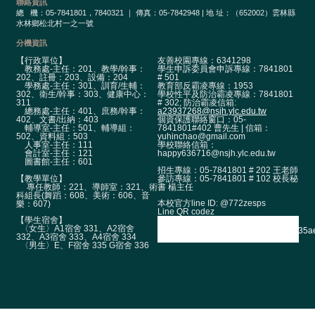
校
聯絡資訊
總
機：05-7841801，7840321 ｜ 傳真：05-7842948 | 地 址：（652002）雲林縣
網
水林鄉松北村一之一號
登
分機資訊
入
平
【行政單位】
友善校園專線：6341298
教務處-主任：201、教學/幹事：
學生申訴委員會申訴專線：7841801
台
202、註冊：203、設備：204
# 501
學務處-主任：301、訓育/生輔：
教育部反霸凌專線：1953
302、衛生/幹事：303、健康中心：
學校性平及防治霸凌專線：7841801
校
311
# 302; 防治霸凌信箱:
總務處-主任：401、庶務/幹事：
a23937268@nsjh.ylc.edu.tw
園
402、文書/出納：403
個資保護聯絡窗口：05-
輔導室-主任：501、輔導組：
7841801#402 曹先生 | 信箱：
公
502、資料組：503
yuhinchao@gmail.com
人事室-主任：111
學校聯絡信箱：
告
會計室-主任：121
happy636716@nsjh.ylc.edu.tw
圖書館-主任：601
招生專線：05-7841801 # 202 王老師
主
【教學單位】
參訪專線：05-7841801 # 102 校長秘
專任教師：221、導師室：321、術
書 楊主任
選
科組長(舞蹈：608、美術：606、音
單
本校官方line ID: @772zesps
樂：607)
Line QR codez
【學生宿舍】
認
〈女生〉A1宿舍 331、A2宿舍
332、A3宿舍 333、A4宿舍 334
識
〈男生〉E、F宿舍 335 G宿舍 336
本
校
行