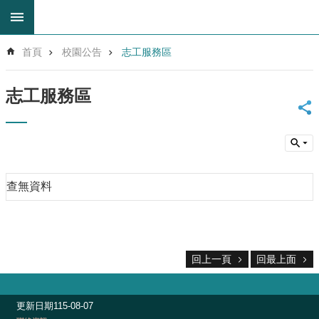
跳到主要內容區塊
進
首頁
校園公告
志工服務區
階
搜
尋
志工服務區
回
首
頁
網
站
查無資料
導
覽
雲
林
縣
回上一頁
回最上面
教
育
網
更新日期
115-08-07