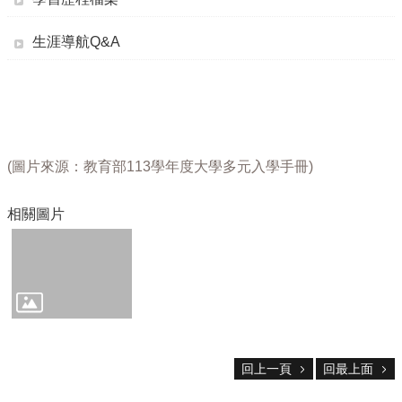
校
網
登
生涯導航Q&A
入
平
台
校
園
(圖片來源：教育部113學年度大學多元入學手冊)
公
告
相關圖片
主
選
單
認
識
本
校
回上一頁
回最上面
行