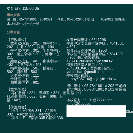
政
單
更新日期
115-08-06
位
聯絡資訊
總
機：05-7841801，7840321 ｜ 傳真：05-7842948 | 地 址：（652002）雲林縣
學
水林鄉松北村一之一號
術
分機資訊
單
【行政單位】
友善校園專線：6341298
位
教務處-主任：201、教學/幹事：
學生申訴委員會申訴專線：7841801
202、註冊：203、設備：204
# 501
學務處-主任：301、訓育/生輔：
教育部反霸凌專線：1953
辦
302、衛生/幹事：303、健康中心：
學校性平及防治霸凌專線：7841801
311
# 302; 防治霸凌信箱:
學
總務處-主任：401、庶務/幹事：
a23937268@nsjh.ylc.edu.tw
402、文書/出納：403
個資保護聯絡窗口：05-
成
輔導室-主任：501、輔導組：
7841801#402 曹先生 | 信箱：
502、資料組：503
yuhinchao@gmail.com
果
人事室-主任：111
學校聯絡信箱：
會計室-主任：121
happy636716@nsjh.ylc.edu.tw
圖書館-主任：601
生
招生專線：05-7841801 # 202 王老師
【教學單位】
參訪專線：05-7841801 # 102 校長秘
涯
專任教師：221、導師室：321、術
書 楊主任
輔
科組長(舞蹈：608、美術：606、音
本校官方line ID: @772zesps
樂：607)
導
Line QR codez
【學生宿舍】
〈女生〉A1宿舍 331、A2宿舍
招
332、A3宿舍 333、A4宿舍 334
〈男生〉E、F宿舍 335 G宿舍 336
生
資
訊