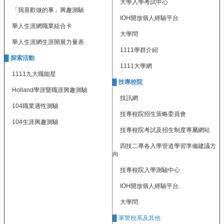
校
大學入學考試中心
「我喜歡做的事」興趣測驗
網
IOH開放個人經驗平台
登
華人生涯網職業組合卡
入
大學問
平
華人生涯網生涯開展力量表
1111學群介紹
台
█
探索活動
1111大學網
校
1111九大職能星
█ 技專校院
園
Holland學涯暨職涯興趣測驗
公
技訊網
告
104職業適性測驗
技專校院招生策略委員會
104生涯興趣測驗
主
技專校院考試及招生制度專屬網站
選
單
四技二專各入學管道學習準備建議方
向
認
技專校院入學測驗中心
識
本
IOH開放個人經驗平台.
校
大學問.
行
█ 軍警校系及其他