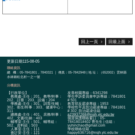
宣
告
隱
私
權
宣
告
回上一頁
回最上面
資
訊
更新日期
115-08-05
安
全
聯絡資訊
總
機：05-7841801，7840321 ｜ 傳真：05-7842948 | 地 址：（652002）雲林縣
政
水林鄉松北村一之一號
策
分機資訊
校
【行政單位】
友善校園專線：6341298
網
教務處-主任：201、教學/幹事：
學生申訴委員會申訴專線：7841801
202、註冊：203、設備：204
# 501
登
學務處-主任：301、訓育/生輔：
教育部反霸凌專線：1953
302、衛生/幹事：303、健康中心：
學校性平及防治霸凌專線：7841801
入
311
# 302; 防治霸凌信箱:
平
總務處-主任：401、庶務/幹事：
a23937268@nsjh.ylc.edu.tw
402、文書/出納：403
個資保護聯絡窗口：05-
台
輔導室-主任：501、輔導組：
7841801#402 曹先生 | 信箱：
502、資料組：503
yuhinchao@gmail.com
人事室-主任：111
學校聯絡信箱：
會計室-主任：121
happy636716@nsjh.ylc.edu.tw