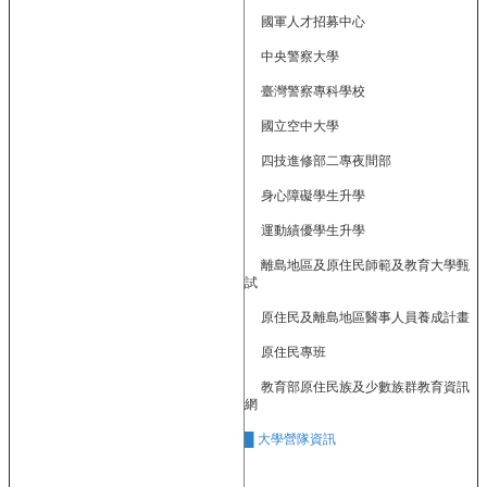
政
國軍人才招募中心
單
位
中央警察大學
學
臺灣警察專科學校
術
國立空中大學
單
位
四技進修部二專夜間部
身心障礙學生升學
辦
學
運動績優學生升學
成
果
離島地區及原住民師範及教育大學甄
試
生
原住民及離島地區醫事人員養成計畫
涯
輔
原住民專班
導
教育部原住民族及少數族群教育資訊
網
招
生
█ 大學營隊資訊
資
訊