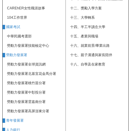
樂
CAREhER女性職涯故事
十二、獎勵入學方案
學
專
104工作世界
十三、大學轉系
區
█ 國家考試
十四、半工半讀念大學
音
中華民國考選部
十五、產業與職場
樂、
勞動力發展署技能檢定中心
十六、就業前景/畢業出路
美
術、
█ 勞動力發展署
十七、親子溝通與家長陪伴
舞
勞動力發展署全球資訊網
十八、自學及在家教育
蹈
新
勞動力發展署北基宜花金馬分署
網
勞動力發展署桃竹苗分署
站
勞動力發展署中彰投分署
網
站
勞動力發展署雲嘉南分署
資
勞動力發展署高屏澎東分署
料
開
█ 青年發展署
放
█ 人力銀行