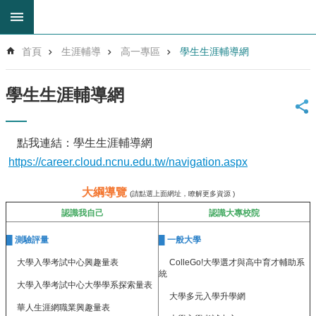
跳到主要內容區塊
進
首頁
生涯輔導
高一專區
學生生涯輔導網
階
搜
尋
學生生涯輔導網
回
首
頁
點我連結：學生生涯輔導網
網
https://career.cloud.ncnu.edu.tw/navigation.aspx
站
導
大綱導覽
(
請點選上面網址，瞭解更多資源
)
覽
認識我自己
認識大專校院
雲
林
█ 測驗評量
█ 一般大學
縣
大學入學考試中心興趣量表
ColleGo!大學選才與高中育才輔助系
教
統
育
大學入學考試中心大學學系探索量表
大學多元入學升學網
網
華人生涯網職業興趣量表