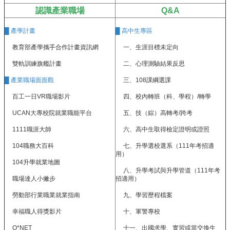
認識產業職場
Q&A
雲
端
█ 產學計畫
█
高中生專區
學
教育部產學攜手合作計畫資訊網
一、生涯目標未定向
習
雙軌訓練旗艦計畫
二、心理測驗結果反思
交
█ 產業職場面面觀
三、108課綱選課
通
資
百工一日VR職場影片
四、校內轉班（科、學程）/轉學
訊
UCAN大專校院就業職能平台
五、技（綜）高轉考/跨考
課
1111職涯大師
六、高中生取得檢定證明或證照
程
計
104職務大百科
七、升學選校選系（111年考招適
用）
畫
104升學就業地圖
八、升學考試與升學管道（111年考
英
職場達人小撇步
招適用）
語
勞動部行業職業就業指南
九、學習歷程檔案
口
說
幸福職人得獎影片
十、軍警專校
展
能
O*NET
十一、出國求學、實習或當交換生