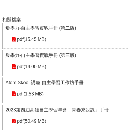
樂
學
專
相關檔案
區
爆學力-自主學習實戰手冊 (第二版)
音
pdf(15.45 MB)
樂、
美
術、
爆學力-自主學習實戰手冊 (第三版)
舞
蹈
pdf(14.00 MB)
新
網
Atom-SkooL講座-自主學習工作坊手冊
站
pdf(1.53 MB)
網
站
資
2023第四屆高雄自主學習年會「青春來說課」手冊
料
開
pdf(50.49 MB)
放