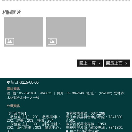
宣
告
相關圖片
隱
私
權
宣
告
資
訊
安
回上一頁
回最上面
全
政
策
更新日期
115-08-06
校
聯絡資訊
網
總
機：05-7841801，7840321 ｜ 傳真：05-7842948 | 地 址：（652002）雲林縣
水林鄉松北村一之一號
登
入
分機資訊
平
【行政單位】
友善校園專線：6341298
教務處-主任：201、教學/幹事：
學生申訴委員會申訴專線：7841801
台
202、註冊：203、設備：204
# 501
學務處-主任：301、訓育/生輔：
教育部反霸凌專線：1953
302、衛生/幹事：303、健康中心：
學校性平及防治霸凌專線：7841801
311
# 302; 防治霸凌信箱: