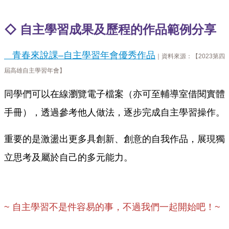
雲
◇
自主學習成果及歷程的作品範例分享
端
學
習
青春來說課–自主學習年會優秀作品
｜
資料來源：【2023第四
交
屆高雄自主學習年會】
通
資
同學們可以在線瀏覽電子檔案（亦可至輔導室借閱實體
訊
手冊），透過參考他人做法，
逐步完成自主學習操作。
課
程
重要的是
激盪出更多具創新、創意的自我作品，展現獨
計
畫
立思考及屬於自己的多元能力。
英
語
口
說
~ ⾃主學習不是件容易的事，不過我們⼀起開始吧！~
展
能