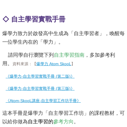
校
網
登
◇ 自主學習實戰手冊
入
平
台
爆學力致力於啟發高中生成為「自主學習者」，喚醒每
校
一位學生內在的「學力」。
園
公
請同學自行瀏覽下列
自主學習指南
，多加參考利
告
用。
資料來源：【
爆學力 Atom SkooL
】
主
選
《爆學力-自主學習實戰手冊 (第二版)》
單
《爆學力-自主學習實戰手冊 (第三版)》
認
識
《Atom-SkooL講座-自主學習工作坊手冊》
本
校
這本⼿冊是爆學⼒「⾃主學習⼯作坊」的課程教材，可
以給你做為
⾃主學習的
參考方向
。
行