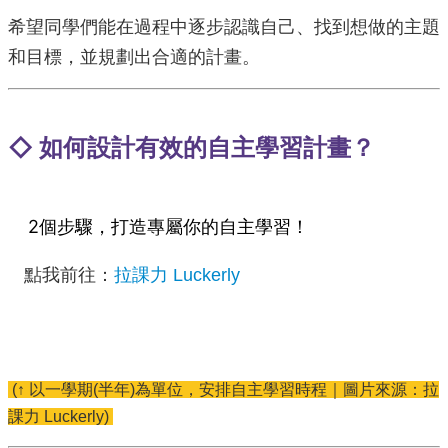
政
單
希望同學們能在過程中逐步認識⾃⼰、找到想做的主題
位
和⽬標，並規劃出合適的計畫。
學
術
單
◇ 如何設計有效的自主學習計畫？
位
辦
學
成
2個步驟，打造專屬你的自主學習！
果
點我前往：
拉課力 Luckerly
生
涯
輔
導
招
(↑
以一學期(半年)為單位，安排自主學習時程｜圖片來源：拉
生
課力 Luckerly
)
資
訊