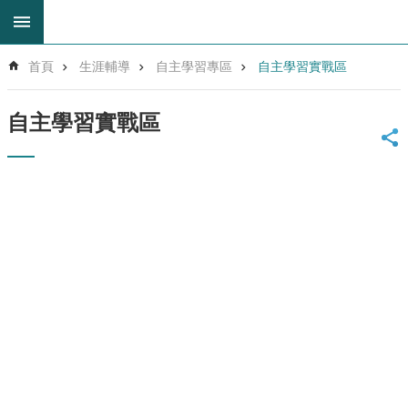
跳到主要內容區塊
進
首頁
生涯輔導
自主學習專區
自主學習實戰區
階
搜
尋
自主學習實戰區
回
首
頁
網
站
導
覽
雲
林
縣
教
育
網