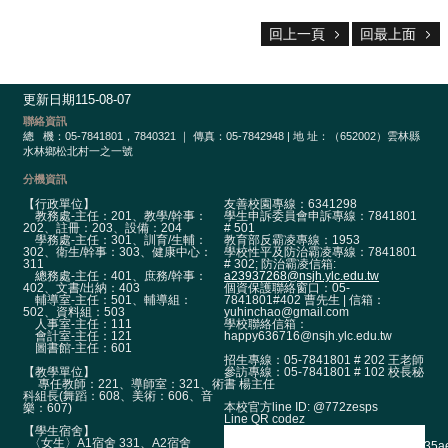
樂
回上一頁
回最上面
學
專
區
更新日期
115-08-07
音
聯絡資訊
總
機：05-7841801，7840321 ｜ 傳真：05-7842948 | 地 址：（652002）雲林縣
樂、
水林鄉松北村一之一號
美
分機資訊
術、
舞
【行政單位】
友善校園專線：6341298
教務處-主任：201、教學/幹事：
學生申訴委員會申訴專線：7841801
蹈
202、註冊：203、設備：204
# 501
學務處-主任：301、訓育/生輔：
教育部反霸凌專線：1953
新
302、衛生/幹事：303、健康中心：
學校性平及防治霸凌專線：7841801
網
311
# 302; 防治霸凌信箱:
總務處-主任：401、庶務/幹事：
a23937268@nsjh.ylc.edu.tw
站
402、文書/出納：403
個資保護聯絡窗口：05-
輔導室-主任：501、輔導組：
7841801#402 曹先生 | 信箱：
502、資料組：503
yuhinchao@gmail.com
人事室-主任：111
學校聯絡信箱：
網
會計室-主任：121
happy636716@nsjh.ylc.edu.tw
站
圖書館-主任：601
招生專線：05-7841801 # 202 王老師
資
【教學單位】
參訪專線：05-7841801 # 102 校長秘
專任教師：221、導師室：321、術
書 楊主任
料
科組長(舞蹈：608、美術：606、音
本校官方line ID: @772zesps
樂：607)
開
Line QR codez
放
【學生宿舍】
〈女生〉A1宿舍 331、A2宿舍