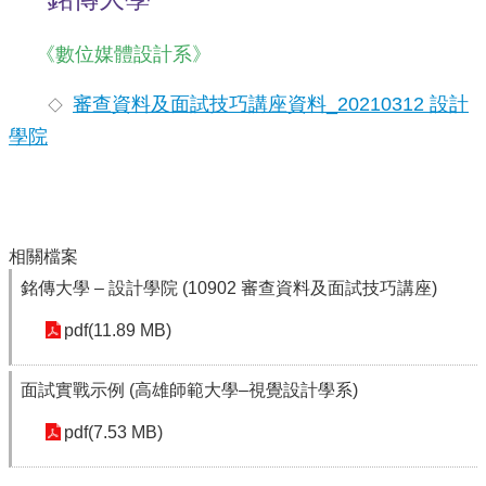
雲
《數位媒體設計系》
端
學
審查資料及面試技巧講座資料_20210312 設計
◇
習
學院
交
通
資
訊
相關檔案
課
程
銘傳大學 – 設計學院 (10902 審查資料及面試技巧講座)
計
畫
pdf(11.89 MB)
英
面試實戰示例 (高雄師範大學–視覺設計學系)
語
口
pdf(7.53 MB)
說
展
能