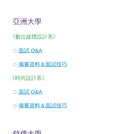
政
單
位
亞洲大學
學
術
《數位媒體設計系》
單
位
面試 Q&A
◇
辦
學
備審資料＆面試技巧
◇
成
果
《時尚設計系》
生
涯
面試 Q&A
◇
輔
導
備審資料＆面試技巧
◇
招
生
資
銘傳大學
訊