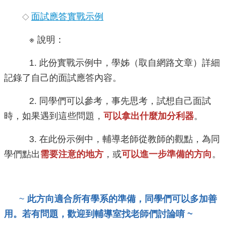
校
網
面試應答實戰示例
◇
登
入
※ 說明：
平
台
1. 此份實戰示例中，學姊（取自網路文章）詳細
校
記錄了自己的面試應答內容。
園
公
2. 同學們可以參考，事先思考，試想自己面試
告
時，如果遇到這些問題，
可以拿出什麼
加分利器
。
主
選
3. 在此份示例中，輔導老師從教師的觀點，為同
單
學們點出
需要注意的地
方
，或
可以進一步準備的方向
。
認
識
本
校
~
此方向適合所有學系的準備，同學們可以多加善
用。若有問題，歡迎到輔導室找老師們討論唷 ~
行