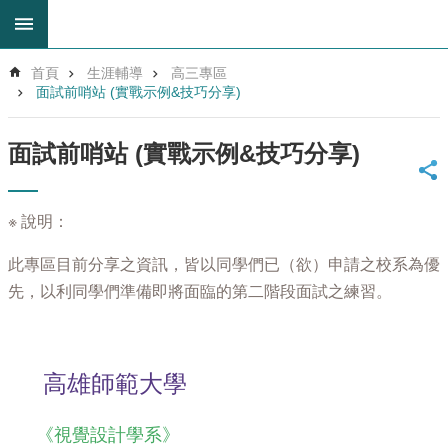
跳到主要內容區塊
進
首頁
生涯輔導
高三專區
階
面試前哨站 (實戰示例&技巧分享)
搜
尋
面試前哨站 (實戰示例&技巧分享)
回
首
頁
※ 說明：
網
站
此專區目前分享之資訊，皆以同學們已（欲）申請之校系為優
導
覽
先，以利同學們準備即將面臨的第二階段面試之練習。
雲
林
縣
高雄師範大學
教
育
網
《視覺設計學系》