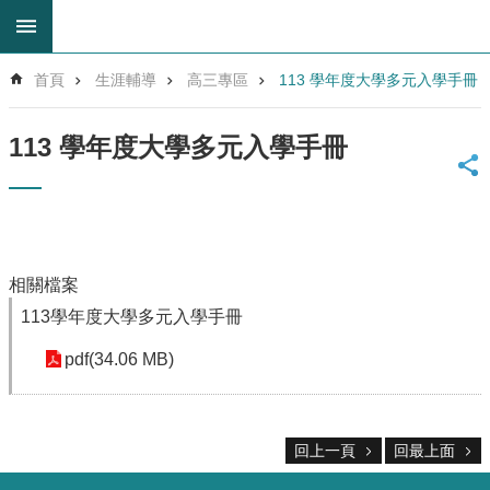
跳到主要內容區塊
進
首頁
生涯輔導
高三專區
113 學年度大學多元入學手冊
階
搜
尋
113 學年度大學多元入學手冊
回
首
頁
網
站
相關檔案
導
113學年度大學多元入學手冊
覽
雲
pdf(34.06 MB)
林
縣
教
育
回上一頁
回最上面
網