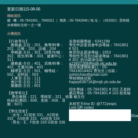
校
網
更新日期
115-08-06
登
聯絡資訊
入
總
機：05-7841801，7840321 ｜ 傳真：05-7842948 | 地 址：（652002）雲林縣
水林鄉松北村一之一號
平
台
分機資訊
【行政單位】
友善校園專線：6341298
校
教務處-主任：201、教學/幹事：
學生申訴委員會申訴專線：7841801
202、註冊：203、設備：204
# 501
園
學務處-主任：301、訓育/生輔：
教育部反霸凌專線：1953
302、衛生/幹事：303、健康中心：
學校性平及防治霸凌專線：7841801
公
311
# 302; 防治霸凌信箱:
總務處-主任：401、庶務/幹事：
a23937268@nsjh.ylc.edu.tw
告
402、文書/出納：403
個資保護聯絡窗口：05-
輔導室-主任：501、輔導組：
7841801#402 曹先生 | 信箱：
502、資料組：503
yuhinchao@gmail.com
主
人事室-主任：111
學校聯絡信箱：
選
會計室-主任：121
happy636716@nsjh.ylc.edu.tw
圖書館-主任：601
單
招生專線：05-7841801 # 202 王老師
【教學單位】
參訪專線：05-7841801 # 102 校長秘
專任教師：221、導師室：321、術
書 楊主任
認
科組長(舞蹈：608、美術：606、音
本校官方line ID: @772zesps
樂：607)
識
Line QR codez
【學生宿舍】
本
〈女生〉A1宿舍 331、A2宿舍
332、A3宿舍 333、A4宿舍 334
校
〈男生〉E、F宿舍 335 G宿舍 336
行