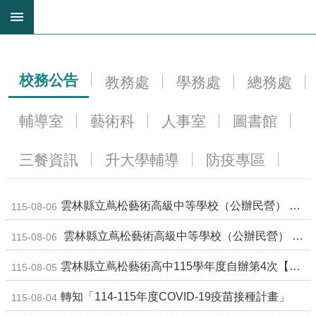
跳到主要內容區塊
進
階
搜
校務公告
教務處
學務處
總務處
尋
回
輔導室
藝術科
人事室
圖書館
首
頁
三餐資訊
升大學輔導
防疫專區
網
站
導
覽
雲林縣立蔦松藝術高級中等學校（公辦民營） 115學年度自辦【編制外代理教師】甄選簡章（一次公告分次甄選）
115-08-06
雲
雲林縣立蔦松藝術高級中等學校（公辦民營） 115學年度自辦第5次【代理教師】甄選簡章（一次公告分次甄選）
115-08-06
林
縣
雲林縣立蔦松藝術高中115學年度自辦第4次【代理教師】甄選第1次錄取公告
115-08-05
教
育
轉知「114-115年度COVID-19疫苗接種計畫」
網
115-08-04