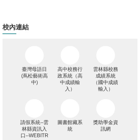
校內連結
臺灣母語日
高中校務行
雲林縣校務
(蔦松藝術高
政系統（高
成績系統
中)
中成績輸
（國中成績
入）
輸入）
請假系統--雲
圖書館藏系
獎助學金資
林縣資訊入
統
訊網
口--WEBITR