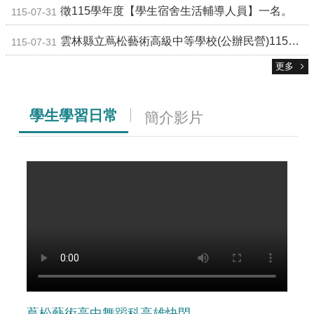
校
徵115學年度【學生宿舍生活輔導人員】一名。
115-07-31
網
登
雲林縣立蔦松藝術高級中等學校(公辦民營)115年度【職員】甄選錄取公告
115-07-31
入
平
更多
台
校
學生學習日常
簡介影片
園
公
告
主
選
單
認
識
本
校
行
蔦松藝術高中舞蹈科高雄快閃