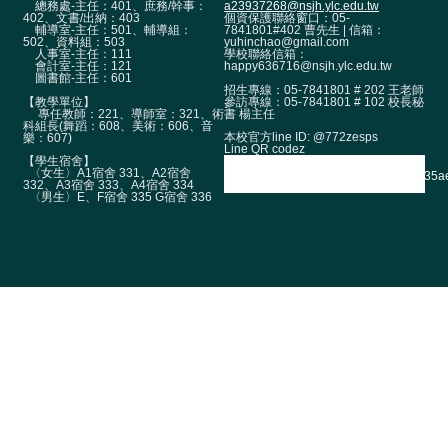
總務處-主任：401、庶務/幹事：
a23937268@nsjh.ylc.edu.tw
402、文書/出納：403
個資保護聯絡窗口：05-
輔導室-主任：501、輔導組：
7841801#402 曹先生 | 信箱：
502、資料組：503
yuhinchao@gmail.com
人事室-主任：111
學校聯絡信箱：
會計室-主任：121
happy636716@nsjh.ylc.edu.tw
圖書館-主任：601
招生專線：05-7841801 # 202 王老師
【教學單位】
參訪專線：05-7841801 # 102 校長秘
專任教師：221、導師室：321、術
書 楊主任
科組長(舞蹈：608、美術：606、音
本校官方line ID: @772zesps
樂：607)
Line QR codez
【學生宿舍】
〈女生〉A1宿舍 331、A2宿舍
332、A3宿舍 333、A4宿舍 334
〈男生〉E、F宿舍 335 G宿舍 336