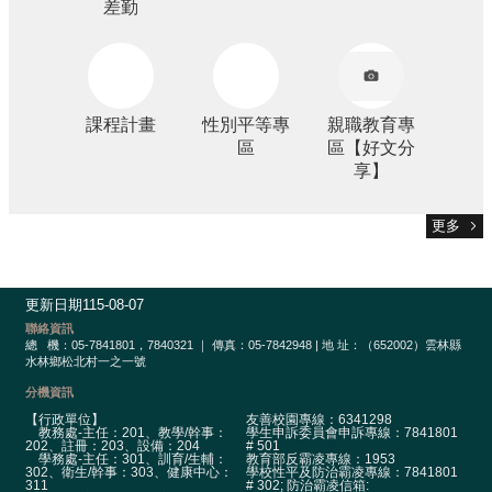
差勤
課程計畫
性別平等專
親職教育專
區
區【好文分
享】
更多
更新日期
115-08-07
聯絡資訊
總
機：05-7841801，7840321 ｜ 傳真：05-7842948 | 地 址：（652002）雲林縣
水林鄉松北村一之一號
分機資訊
【行政單位】
友善校園專線：6341298
教務處-主任：201、教學/幹事：
學生申訴委員會申訴專線：7841801
202、註冊：203、設備：204
# 501
學務處-主任：301、訓育/生輔：
教育部反霸凌專線：1953
302、衛生/幹事：303、健康中心：
學校性平及防治霸凌專線：7841801
311
# 302; 防治霸凌信箱: