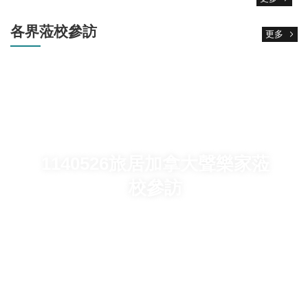
宣
告
各界蒞校參訪
更多
隱
私
權
宣
告
資
訊
安
全
1140526旅居加拿大聲樂家蒞
政
校參訪
策
校
網
登
入
平
台