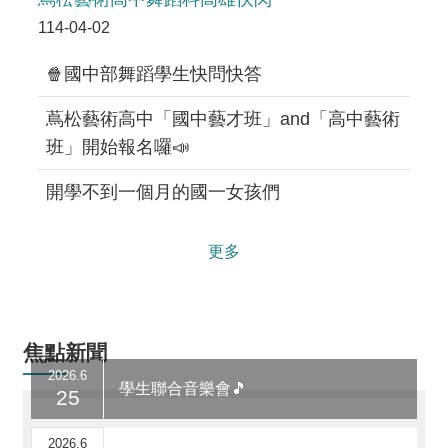
政
單
114-04-02
位
🍿國中部舞蹈學生快問快答
學
術
蔦松藝術高中「國中藝才班」and「高中藝術
單
位
班」開始報名囉📣
辦
開學不到一個月的國一女孩們
學
成
果
更多
生
涯
輔
導
焦點新聞
2026.6
招
學生聯合音樂會🎵
25
生
資
2026.6
訊