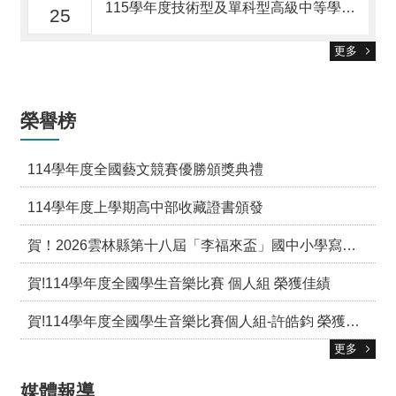
115學年度技術型及單科型高級中等學校單獨招生錄取名單
25
雲
端
更多
學
習
榮譽榜
交
通
資
114學年度全國藝文競賽優勝頒獎典禮
訊
114學年度上學期高中部收藏證書頒發
課
程
賀！2026雲林縣第十八屆「李福來盃」國中小學寫生比賽 國中組 榮獲佳績
計
畫
賀!114學年度全國學生音樂比賽 個人組 榮獲佳績
英
語
賀!114學年度全國學生音樂比賽個人組-許皓鈞 榮獲男高音 特優第一名
口
更多
說
展
媒體報導
能